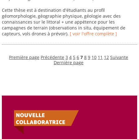
Cette thèse est à destination d'étudiants au profil
géomorphologie, géographie physique, géologie avec des
connaissances sur le littoral + une appétence pour les
campagnes de terrain (observations in situ, équipement de
capteurs, vols drones à prévoir).
[ voir l'offre complète ]
Première page
Précédente
3
4
5
6
7
8
9
10
11
12
Suivante
Dernière page