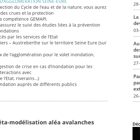
D’AGGLOMERATION SEINE-EURE
28
rection du Cycle de l’eau et de la nature, vous aurez
 des crues et la protection
La 
 la compétence GEMAPI.
dev
assurez le suivi des études liées à la prévention
03
nondations
és par les services de l’Etat
rs – Austreberthe sur le territoire Seine Eure (sur
Au
de
 de l’agglomération pour le volet inondation,
su
27
estion de crise en cas d’inondation pour les
nteractions avec
Par
 l’Etat, riverains…)
pa
ndation auprès de différents publics
ex
26
éta-modélisation aléa avalanches
Déc