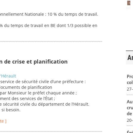
nnellement Nationale : 10 % du temps de travail.
5% du temps de travail en BE dont 1/3 possible en
Ar
n de crise et planification
'Hérault
Pro
ervice de sécurité civile d’une préfecture :
col
 documents de planification
27
par Monsieur le préfet chaque année ;
ment des services de l’État ;
Au
de sécurité civile du département de l’Hérault.
cr
 si besoin.
de
20
te ]
Ép