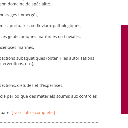
son domaine de spécialité.
d’ouvrages immergés,
imes, portuaires ou fluviaux pathologiques,
es géotechniques maritimes ou fluviales,
iocénoses marines,
spections subaquatiques (obtenir les autorisations
terventions, etc.),
pections, d’études et d’expertises.
trôle périodique des matériels soumis aux contrôles
rbare.
[ voir l'offre complète ]