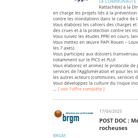
LA COMMUNAUTE 
Rattaché(e) à la Di
en charge les projets liés à la prévention
contre les inondations dans le cadre de
Vous élaborez les cahiers des charges et 
des crues et à la protection contre les i
Vous suivez les études PPRI en cours, lanc
Vous mettez en œuvre PAPI Rouen – Louvie
les 7 axes)
Vous participez aux dossiers transversaux
notamment sur le PICS et PLUI
Vous élaborez et animez le protocole de g
services de l’Agglomération et pour les i
les autres acteurs (communes, services de
Vous développez la culture du risque ino
...
[ voir l'offre complète ]
17/04/2025
POST DOC : M
rocheuses
BRGM