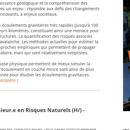
naissance géologique et la compréhension des
avec un enjeu : répondre aux défis des changements
nnovants, à enjeux sociétaux.
 écoulements gravitaires très rapides (jusqu'à 100
eurs kilomètres, constituant ainsi une menace pour
tructures. La quantification des risques associés
l'avalanche. Les méthodes actuelles pour estimer la
pproches empiriques qui permettent de propager
latoire, mais qui sont relativement simplistes.
base physique permettent de mieux simuler la
'écoulement en couche mince sont ainsi de plus
année pour étudier les écoulements gravitaires.
 complète ]
ieur.e en Risques Naturels (H/) -
orer les connaissances, vous serez principalement