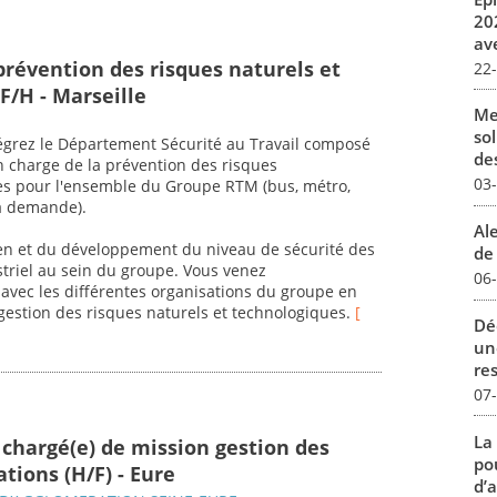
20
av
prévention des risques naturels et
22
F/H - Marseille
Me
sol
ntégrez le Département Sécurité au Travail composé
des
en charge de la prévention des risques
03
ues pour l'ensemble du Groupe RTM (bus, métro,
la demande).
Al
en et du développement du niveau de sécurité des
de 
ustriel au sein du groupe. Vous venez
06
avec les différentes organisations du groupe en
gestion des risques naturels et technologiques.
[
Dé
un
re
07
La
 chargé(e) de mission gestion des
pou
tions (H/F) - Eure
d’a