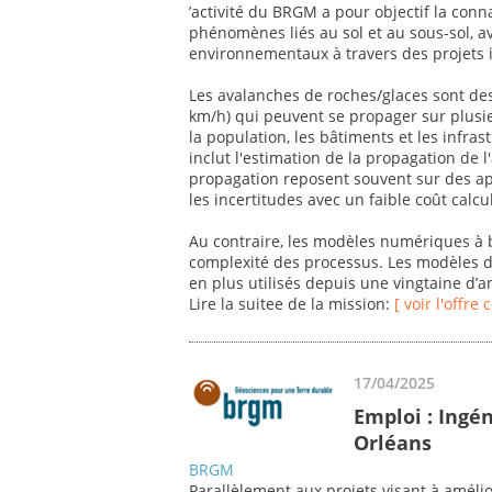
’activité du BRGM a pour objectif la con
phénomènes liés au sol et au sous-sol, 
environnementaux à travers des projets i
Les avalanches de roches/glaces sont des
km/h) qui peuvent se propager sur plusi
la population, les bâtiments et les infras
inclut l'estimation de la propagation de 
propagation reposent souvent sur des a
les incertitudes avec un faible coût calcu
Au contraire, les modèles numériques à 
complexité des processus. Les modèles d
en plus utilisés depuis une vingtaine d’
Lire la suitee de la mission:
[ voir l'offre
17/04/2025
Emploi : Ingén
Orléans
BRGM
Parallèlement aux projets visant à améli