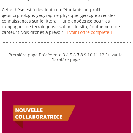
Cette thèse est à destination d'étudiants au profil
géomorphologie, géographie physique, géologie avec des
connaissances sur le littoral + une appétence pour les
campagnes de terrain (observations in situ, équipement de
capteurs, vols drones à prévoir).
[ voir l'offre complète ]
Première page
Précédente
3
4
5
6
7
8
9
10
11
12
Suivante
Dernière page