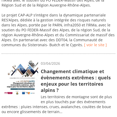
l’IRMa avec le soutien du PO FEDER-Massif des Alpes, de la
Région Sud et de la Région Auvergne-Rhône-Alpes.
Le projet CAP-ALP s’intègre dans la dynamique partenariale
RES’Alpes, dédiée à la gestion intégrée des risques naturels
dans les Alpes, portée par le PARN, infra2050 et l’IRMa, avec le
soutien du PO FEDER-Massif des Alpes, de la région Sud, de la
région Auvergne-Rhône-Alpes et du Commissariat de massif des
Alpes. En partenariat avec des DDT04, la Communauté de
communes du Sisteronais- Buëch et le Cyprès.
[ voir le site ]
03/04/2026
Changement climatique et
évènements extrêmes : quels
enjeux pour les territoires
alpins ?
Les territoires de montagne sont de plus
en plus touchés par des événements
extrêmes : pluies intenses, crues, avalanches, coulées de boue
ou encore glissements de terrain…