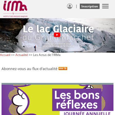
|
Inscription
Accueil
>>
Actualité
>> Les Actus de l'IRMa
Abonnez-vous au flux d'actualité