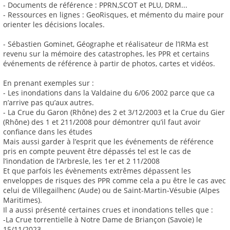
- Documents de référence : PPRN,SCOT et PLU, DRM...
- Ressources en lignes : GeoRisques, et mémento du maire pour
orienter les décisions locales.
- Sébastien Gominet, Géographe et réalisateur de l’IRMa est
revenu sur la mémoire des catastrophes, les PPR et certains
événements de référence à partir de photos, cartes et vidéos.
En prenant exemples sur :
- Les inondations dans la Valdaine du 6/06 2002 parce que ca
n’arrive pas qu’aux autres.
- La Crue du Garon (Rhône) des 2 et 3/12/2003 et la Crue du Gier
(Rhône) des 1 et 211/2008 pour démontrer qu’il faut avoir
confiance dans les études
Mais aussi garder à l’esprit que les événements de référence
pris en compte peuvent être dépassés tel est le cas de
l’inondation de l’Arbresle, les 1er et 2 11/2008
Et que parfois les évènements extrêmes dépassent les
enveloppes de risques des PPR comme cela a pu être le cas avec
celui de Villegailhenc (Aude) ou de Saint-Martin-Vésubie (Alpes
Maritimes).
Il a aussi présenté certaines crues et inondations telles que :
-La Crue torrentielle à Notre Dame de Briançon (Savoie) le
15/11/2023