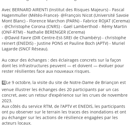
Avec BERNARD AIRENTI (Institut des Risques Majeurs) - Pascal
Hagenmuller (Météo-France)- @François Nicot (Université Savoie
Mont Blanc) - Florence Marchon (PARN) - Fabrice ROJAT (Cerema)
- @Christophe Corona (CNRS) - Gaël Lamberthod - Rémy Martin
(ONF-RTM) - Nathalie BERENGER (Cerema)
- @David Favre (DIR Centre-Est-SREI de Chambéry) - christophe
reinert (ENEDIS) - Justine PONS et Pauline Boch (APTV) - Muriel
Lagarde (SNCF Réseau).
Au cœur des échanges : des éclairages concrets sur la façon
dont les infrastructures peuvent — et doivent — évoluer pour
rester résilientes face aux nouveaux risques.
2️⃣Le 9 octobre, la visite du site de Notre-Dame de Briançon est
venue illustrer les échanges des 20 participants par un cas
concret, avec un retour d’expérience sur les crues de novembre
2023.
Aux côtés du service RTM, de l’APTV et ENEDIS, les participants
ont pu observer sur le terrain les traces des inondations et ont
pu échanger sur les actions de résilience engagées par les
acteurs locaux.