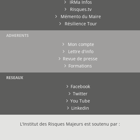
IRMa Infos
Risques.tv
Mémento du Maire
Résilience Tour
ADHERENTS
Mon compte
Lettre d'info
Revue de presse
Formations
RESEAUX
Facebook
Twitter
You Tube
Linkedin
L'Institut des Risques Majeurs est soutenu par :