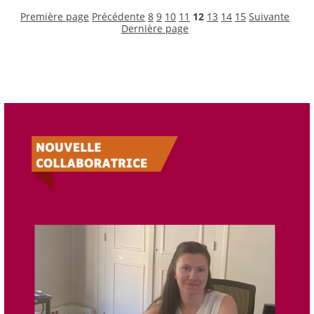
Première page
Précédente
8
9
10
11
12
13
14
15
Suivante
Dernière page