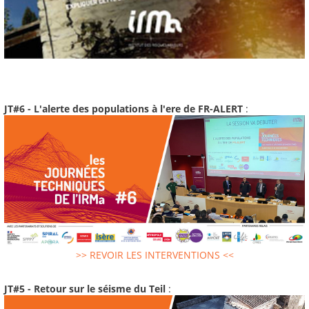
JT#6 - L'alerte des populations à l'ere de FR-ALERT
:
>> REVOIR LES INTERVENTIONS <<
JT#5 - Retour sur le séisme du Teil
: