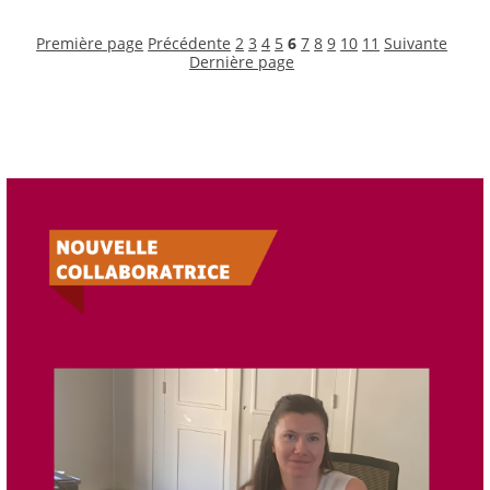
Première page
Précédente
2
3
4
5
6
7
8
9
10
11
Suivante
Dernière page