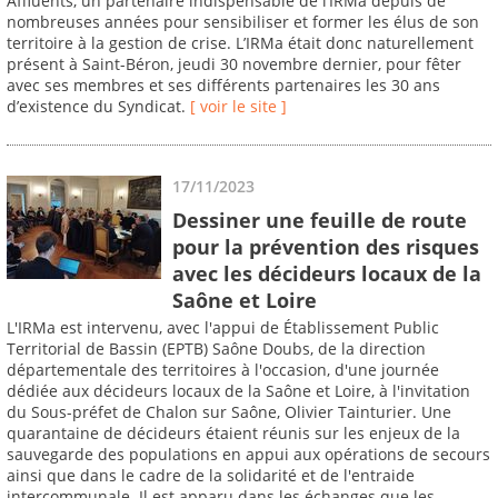
Affluents, un partenaire indispensable de l’IRMa depuis de
nombreuses années pour sensibiliser et former les élus de son
territoire à la gestion de crise. L’IRMa était donc naturellement
présent à Saint-Béron, jeudi 30 novembre dernier, pour fêter
avec ses membres et ses différents partenaires les 30 ans
d’existence du Syndicat.
[ voir le site ]
17/11/2023
Dessiner une feuille de route
pour la prévention des risques
avec les décideurs locaux de la
Saône et Loire
L'IRMa est intervenu, avec l'appui de Établissement Public
Territorial de Bassin (EPTB) Saône Doubs, de la direction
départementale des territoires à l'occasion, d'une journée
dédiée aux décideurs locaux de la Saône et Loire, à l'invitation
du Sous-préfet de Chalon sur Saône, Olivier Tainturier. Une
quarantaine de décideurs étaient réunis sur les enjeux de la
sauvegarde des populations en appui aux opérations de secours
ainsi que dans le cadre de la solidarité et de l'entraide
intercommunale. Il est apparu dans les échanges que les