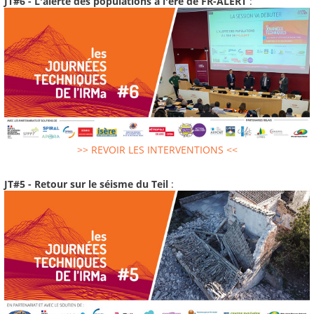
JT#6 - L'alerte des populations à l'ere de FR-ALERT
:
>> REVOIR LES INTERVENTIONS <<
JT#5 - Retour sur le séisme du Teil
: