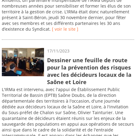
Affluents, un partenaire indispensable de l’IRMa depuis de
nombreuses années pour sensibiliser et former les élus de son
territoire à la gestion de crise. L’IRMa était donc naturellement
présent à Saint-Béron, jeudi 30 novembre dernier, pour fêter
avec ses membres et ses différents partenaires les 30 ans
d’existence du Syndicat.
[ voir le site ]
17/11/2023
Dessiner une feuille de route
pour la prévention des risques
avec les décideurs locaux de la
Saône et Loire
L'IRMa est intervenu, avec l'appui de Établissement Public
Territorial de Bassin (EPTB) Saône Doubs, de la direction
départementale des territoires à l'occasion, d'une journée
dédiée aux décideurs locaux de la Saône et Loire, à l'invitation
du Sous-préfet de Chalon sur Saône, Olivier Tainturier. Une
quarantaine de décideurs étaient réunis sur les enjeux de la
sauvegarde des populations en appui aux opérations de secours
ainsi que dans le cadre de la solidarité et de l'entraide
intercommunale. Il est apparu dans les échanges que les