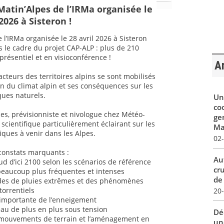
Matin’Alpes de l’IRMa organisée le
 2026 à Sisteron !
 l’IRMa organisée le 28 avril 2026 à Sisteron
 le cadre du projet CAP-ALP : plus de 210
présentiel et en visioconférence !
Ar
acteurs des territoires alpins se sont mobilisés
ion du climat alpin et ses conséquences sur les
ques naturels.
Un
co
es, prévisionniste et nivologue chez Météo-
ge
 scientifique particulièrement éclairant sur les
Mar
tiques à venir dans les Alpes.
02
constats marquants :
Au
Sud d’ici 2100 selon les scénarios de référence
cr
beaucoup plus fréquentes et intenses
de
des de pluies extrêmes et des phénomènes
torrentiels
20
 importante de l’enneigement
au de plus en plus sous tension
Dé
s mouvements de terrain et l’aménagement en
un