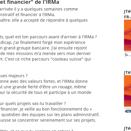
et financier" de l'IRMa
 arrivée il y a quelques semaines comme
JT#
stratif et financier à l’IRMa.
FR
aître, elle a accepté de répondre à quelques
, quel est ton parcours avant d'arriver à l'IRMa ?
dicap, j'ai finalement forgé mon expérience
n grand groupe bancaire. J'ai ensuite rejoint
nce de mes missions m'a menée vers mon dernier
H. C'est ce riche parcours "couteau suisse" qui
JT#
sques majeurs ?
onne avec des valeurs fortes, et l'IRMa donne
st une grande fierté d'être un rouage, même
our la sécurité de tous et participe à un monde
ur quels projets vas-tu travailler ?
 financier, je veille au bon fonctionnement du «
e quotidien des équipes sur les plans administratif,
puisse se concentrer sereinement sur ses projets.
JT#