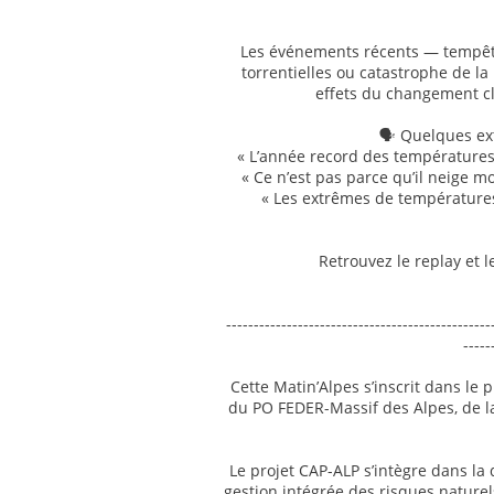
Les événements récents — tempête
torrentielles ou catastrophe de l
effets du changement cli
🗣️ Quelques ex
« L’année record des température
« Ce n’est pas parce qu’il neige m
« Les extrêmes de température
Retrouvez le replay et 
------------------------------------------------
-----
Cette Matin’Alpes s’inscrit dans le 
du PO FEDER-Massif des Alpes, de l
Le projet CAP-ALP s’intègre dans la
gestion intégrée des risques naturel