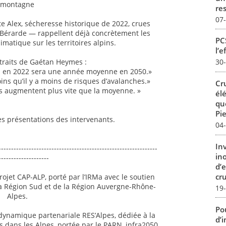
montagne
re
07
 Alex, sécheresse historique de 2022, crues
a Bérarde — rappellent déjà concrètement les
PCS
matique sur les territoires alpins.
l’e
traits de Gaétan Heymes :
30
s en 2022 sera une année moyenne en 2050.»
oins qu’il y a moins de risques d’avalanches.»
Cr
s augmentent plus vite que la moyenne. »
él
qu
Pie
les présentations des intervenants.
04
In
---------------------------------------------------------------
in
--------------------
d’
cru
projet CAP-ALP, porté par l’IRMa avec le soutien
a Région Sud et de la Région Auvergne-Rhône-
19
Alpes.
Pou
 dynamique partenariale RES’Alpes, dédiée à la
d’
s dans les Alpes, portée par le PARN, infra2050