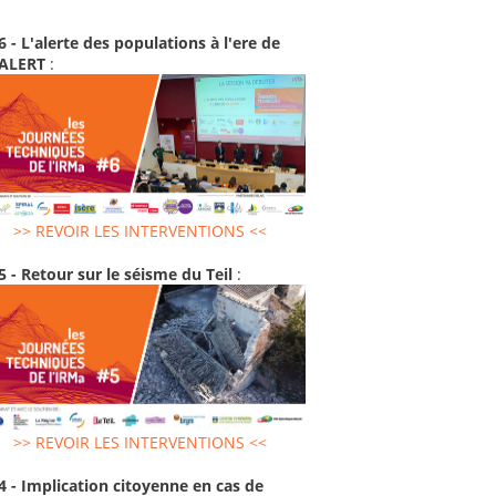
6 - L'alerte des populations à l'ere de
-ALERT
:
>> REVOIR LES INTERVENTIONS <<
5 - Retour sur le séisme du Teil
:
>> REVOIR LES INTERVENTIONS <<
4 - Implication citoyenne en cas de