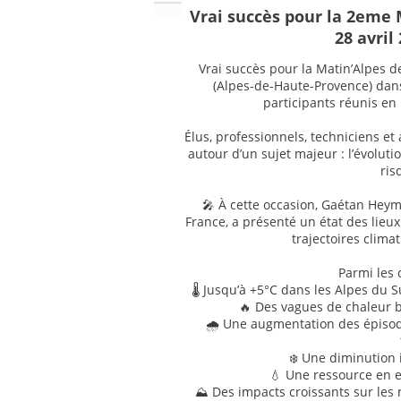
Vrai succès pour la 2eme 
28 avril
Vrai succès pour la Matin’Alpes de
(Alpes-de-Haute-Provence) dans
participants réunis en 
Élus, professionnels, techniciens et 
autour d’un sujet majeur : l’évolut
ris
🎤 À cette occasion, Gaétan Heym
France, a présenté un état des lieux
trajectoires clima
Parmi les 
🌡️ Jusqu’à +5°C dans les Alpes du 
🔥 Des vagues de chaleur 
🌧️ Une augmentation des épiso
❄️ Une diminution
💧 Une ressource en e
⛰️ Des impacts croissants sur le