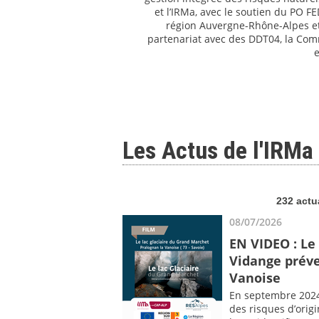
et l’IRMa, avec le soutien du PO F
région Auvergne-Rhône-Alpes et
partenariat avec des DDT04, la C
e
Les Actus de l'IRMa
232 actu
08/07/2026
EN VIDEO : Le
Vidange préve
Vanoise
En septembre 2024,
des risques d’origi