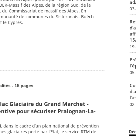
ada
EDER-Massif des Alpes, de la région Sud, de la
03
 du Commissariat de massif des Alpes. En
ommunauté de communes du Sisteronais- Buëch
Re
t le Cyprès.
d’
aff
15
19
Pré
l'
05
Co
alités - 15 pages
dia
l’a
 lac Glaciaire du Grand Marchet -
02
ntive pour sécuriser Pralognan-La-
 dans le cadre d’un plan national de prévention
nes glaciaires porté par l’Etat, le service RTM de
Déc