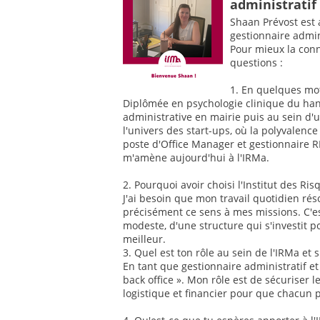
administratif 
Shaan Prévost est
gestionnaire admini
Pour mieux la conn
questions :
1. En quelques mots
Diplômée en psychologie clinique du han
administrative en mairie puis au sein d'u
l'univers des start-ups, où la polyvale
poste d'Office Manager et gestionnaire R
m'amène aujourd'hui à l'IRMa.
2. Pourquoi avoir choisi l'Institut des Ri
J'ai besoin que mon travail quotidien rés
précisément ce sens à mes missions. C'e
modeste, d'une structure qui s'investit p
meilleur.
3. Quel est ton rôle au sein de l'IRMa et s
En tant que gestionnaire administratif et
back office ». Mon rôle est de sécuriser l
logistique et financier pour que chacun 