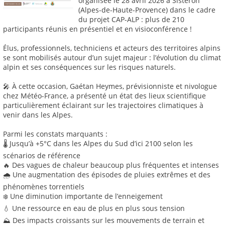
organisée le 28 avril 2026 à Sisteron
(Alpes-de-Haute-Provence) dans le cadre
du projet CAP-ALP : plus de 210
participants réunis en présentiel et en visioconférence !
Élus, professionnels, techniciens et acteurs des territoires alpins
se sont mobilisés autour d’un sujet majeur : l’évolution du climat
alpin et ses conséquences sur les risques naturels.
🎤 À cette occasion, Gaétan Heymes, prévisionniste et nivologue
chez Météo-France, a présenté un état des lieux scientifique
particulièrement éclairant sur les trajectoires climatiques à
venir dans les Alpes.
Parmi les constats marquants :
🌡️ Jusqu’à +5°C dans les Alpes du Sud d’ici 2100 selon les
scénarios de référence
🔥 Des vagues de chaleur beaucoup plus fréquentes et intenses
🌧️ Une augmentation des épisodes de pluies extrêmes et des
phénomènes torrentiels
❄️ Une diminution importante de l’enneigement
💧 Une ressource en eau de plus en plus sous tension
⛰️ Des impacts croissants sur les mouvements de terrain et