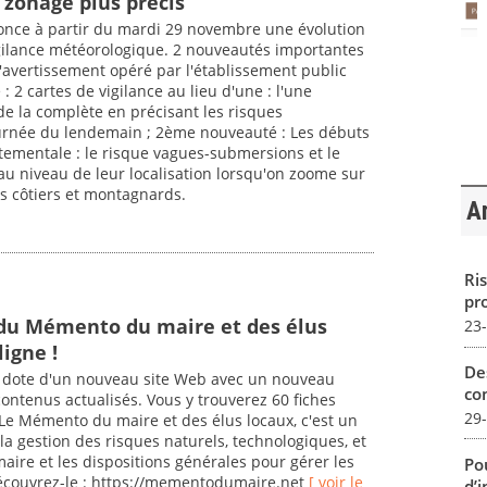
 zonage plus précis
nce à partir du mardi 29 novembre une évolution
gilance météorologique. 2 nouveautés importantes
'avertissement opéré par l'établissement public
: 2 cartes de vigilance au lieu d'une : l'une
de la complète en précisant les risques
journée du lendemain ; 2ème nouveauté : Les débuts
tementale : le risque vagues-submersions et le
au niveau de leur localisation lorsqu'on zoome sur
s côtiers et montagnards.
Ar
Ris
pro
 du Mémento du maire et des élus
23
ligne !
De
e dote d'un nouveau site Web avec un nouveau
con
ontenus actualisés. Vous y trouverez 60 fiches
29
Le Mémento du maire et des élus locaux, c'est un
 la gestion des risques naturels, technologiques, et
maire et les dispositions générales pour gérer les
Pou
découvrez-le : https://mementodumaire.net
[ voir le
d’