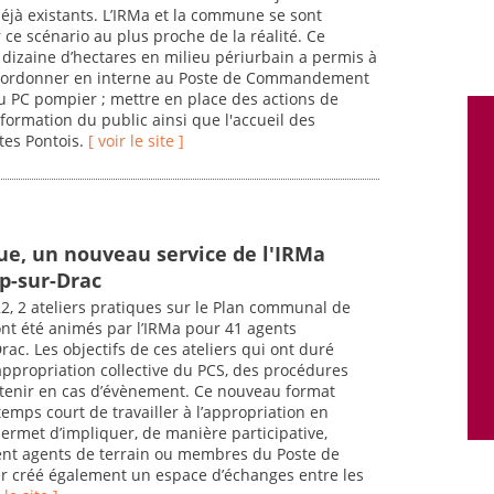
éjà existants. L’IRMa et la commune se sont
 ce scénario au plus proche de la réalité. Ce
dizaine d’hectares en milieu périurbain a permis à
 coordonner en interne au Poste de Commandement
 PC pompier ; mettre en place des actions de
formation du public ainsi que l'accueil des
tes Pontois.
[ voir le site ]
que, un nouveau service de l'IRMa
-sur-Drac
, 2 ateliers pratiques sur le Plan communal de
nt été animés par l’IRMa pour 41 agents
c. Les objectifs de ces ateliers qui ont duré
’appropriation collective du PCS, des procédures
à tenir en cas d’évènement. Ce nouveau format
temps court de travailler à l’appropriation en
 permet d’impliquer, de manière participative,
ient agents de terrain ou membres du Poste de
 créé également un espace d’échanges entre les