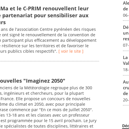
Al
IRMa et le C-PRIM renouvellent leur
de 
 partenariat pour sensibiliser aux
06
urs
Dé
 ans de l'association Centre pyrénéen des risques
un
re ont signé le renouvellement de la convention de
re
 en participant plus efficacement au développement
07
résilience sur les territoires et de favoriser le
urs publics cibles respectifs".
[ voir le site ]
La
Val
18
ouvelles "Imaginez 2050"
Au
cr
Anciens de la Météorologie regroupe plus de 300
de
s, ingénieurs et chercheurs, pour la plupart
-France. Elle propose un concours de nouvelles
20
thème du climat en 2050, avec pour principale
rase commence par "En ce mois de juillet 2050".
 les 13-18 ans et les classes avec un professeur
 est programmée pour le 15 avril prochain. Le Jury
Déc
pécialistes de toutes disciplines, littéraires et