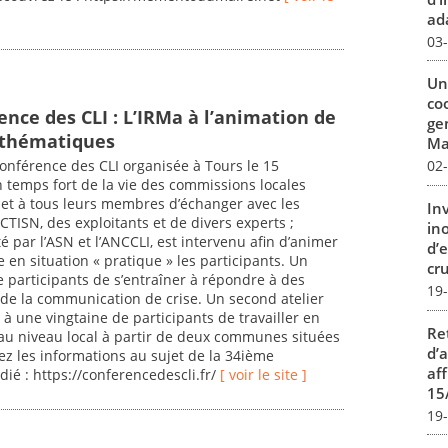
ada
03
Un
co
nce des CLI : L’IRMa à l’animation de
ge
 thématiques
Mar
onférence des CLI organisée à Tours le 15
02
temps fort de la vie des commissions locales
met à tous leurs membres d’échanger avec les
In
TISN, des exploitants et de divers experts ;
in
té par l’ASN et l’ANCCLI, est intervenu afin d’animer
d’
 en situation « pratique » les participants. Un
cru
e participants de s’entraîner à répondre à des
19
 de la communication de crise. Un second atelier
 à une vingtaine de participants de travailler en
Re
 au niveau local à partir de deux communes situées
d’
ez les informations au sujet de la 34ième
aff
dié : https://conferencedescli.fr/
[ voir le site ]
15
19