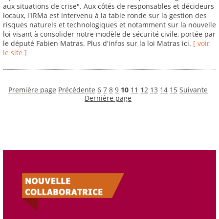
aux situations de crise". Aux côtés de responsables et décideurs
locaux, l'IRMa est intervenu à la table ronde sur la gestion des
risques naturels et technologiques et notamment sur la nouvelle
loi visant à consolider notre modèle de sécurité civile, portée par
le député Fabien Matras. Plus d'infos sur la loi Matras ici.
[ voir
le site ]
Première page
Précédente
6
7
8
9
10
11
12
13
14
15
Suivante
Dernière page