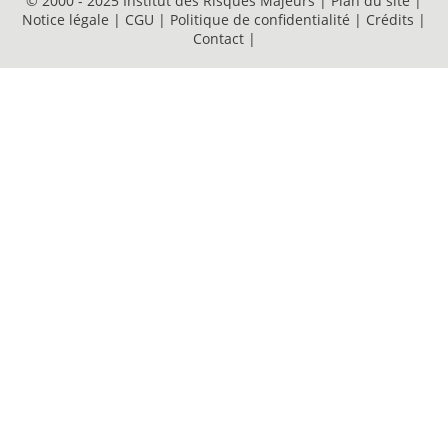
© 2000 - 2025 Institut des Risques Majeurs |
Plan du site
|
Notice légale
|
CGU
|
Politique de confidentialité
|
Crédits
|
Contact
|