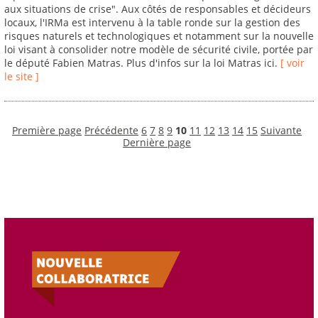
aux situations de crise". Aux côtés de responsables et décideurs
locaux, l'IRMa est intervenu à la table ronde sur la gestion des
risques naturels et technologiques et notamment sur la nouvelle
loi visant à consolider notre modèle de sécurité civile, portée par
le député Fabien Matras. Plus d'infos sur la loi Matras ici.
[ voir
le site ]
Première page
Précédente
6
7
8
9
10
11
12
13
14
15
Suivante
Dernière page