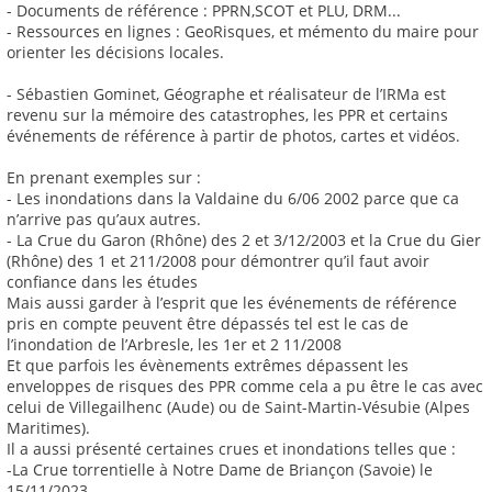
- Documents de référence : PPRN,SCOT et PLU, DRM...
- Ressources en lignes : GeoRisques, et mémento du maire pour
orienter les décisions locales.
- Sébastien Gominet, Géographe et réalisateur de l’IRMa est
revenu sur la mémoire des catastrophes, les PPR et certains
événements de référence à partir de photos, cartes et vidéos.
En prenant exemples sur :
- Les inondations dans la Valdaine du 6/06 2002 parce que ca
n’arrive pas qu’aux autres.
- La Crue du Garon (Rhône) des 2 et 3/12/2003 et la Crue du Gier
(Rhône) des 1 et 211/2008 pour démontrer qu’il faut avoir
confiance dans les études
Mais aussi garder à l’esprit que les événements de référence
pris en compte peuvent être dépassés tel est le cas de
l’inondation de l’Arbresle, les 1er et 2 11/2008
Et que parfois les évènements extrêmes dépassent les
enveloppes de risques des PPR comme cela a pu être le cas avec
celui de Villegailhenc (Aude) ou de Saint-Martin-Vésubie (Alpes
Maritimes).
Il a aussi présenté certaines crues et inondations telles que :
-La Crue torrentielle à Notre Dame de Briançon (Savoie) le
15/11/2023