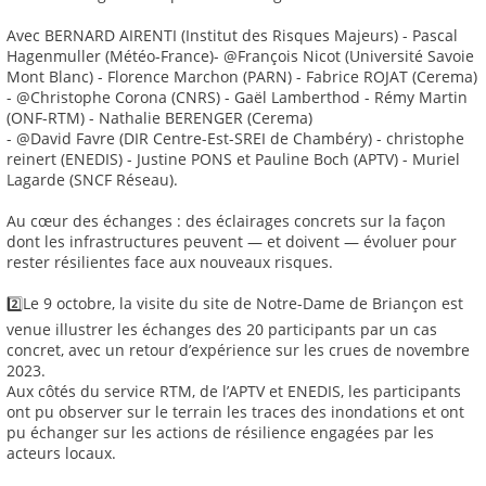
Avec BERNARD AIRENTI (Institut des Risques Majeurs) - Pascal
Hagenmuller (Météo-France)- @François Nicot (Université Savoie
Mont Blanc) - Florence Marchon (PARN) - Fabrice ROJAT (Cerema)
- @Christophe Corona (CNRS) - Gaël Lamberthod - Rémy Martin
(ONF-RTM) - Nathalie BERENGER (Cerema)
- @David Favre (DIR Centre-Est-SREI de Chambéry) - christophe
reinert (ENEDIS) - Justine PONS et Pauline Boch (APTV) - Muriel
Lagarde (SNCF Réseau).
Au cœur des échanges : des éclairages concrets sur la façon
dont les infrastructures peuvent — et doivent — évoluer pour
rester résilientes face aux nouveaux risques.
2️⃣Le 9 octobre, la visite du site de Notre-Dame de Briançon est
venue illustrer les échanges des 20 participants par un cas
concret, avec un retour d’expérience sur les crues de novembre
2023.
Aux côtés du service RTM, de l’APTV et ENEDIS, les participants
ont pu observer sur le terrain les traces des inondations et ont
pu échanger sur les actions de résilience engagées par les
acteurs locaux.