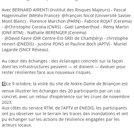
Avec BERNARD AIRENTI (Institut des Risques Majeurs) - Pascal
Hagenmuller (Météo-France)- @François Nicot (Université Savoie
Mont Blanc) - Florence Marchon (PARN) - Fabrice ROJAT (Cerema)
- @Christophe Corona (CNRS) - Gaël Lamberthod - Rémy Martin
(ONF-RTM) - Nathalie BERENGER (Cerema)
- @David Favre (DIR Centre-Est-SREI de Chambéry) - christophe
reinert (ENEDIS) - Justine PONS et Pauline Boch (APTV) - Muriel
Lagarde (SNCF Réseau).
Au cœur des échanges : des éclairages concrets sur la façon
dont les infrastructures peuvent — et doivent — évoluer pour
rester résilientes face aux nouveaux risques.
2️⃣Le 9 octobre, la visite du site de Notre-Dame de Briançon est
venue illustrer les échanges des 20 participants par un cas
concret, avec un retour d’expérience sur les crues de novembre
2023.
Aux côtés du service RTM, de l’APTV et ENEDIS, les participants
ont pu observer sur le terrain les traces des inondations et ont
pu échanger sur les actions de résilience engagées par les
acteurs locaux.