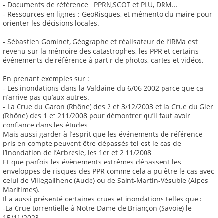
- Documents de référence : PPRN,SCOT et PLU, DRM...
- Ressources en lignes : GeoRisques, et mémento du maire pour
orienter les décisions locales.
- Sébastien Gominet, Géographe et réalisateur de l’IRMa est
revenu sur la mémoire des catastrophes, les PPR et certains
événements de référence à partir de photos, cartes et vidéos.
En prenant exemples sur :
- Les inondations dans la Valdaine du 6/06 2002 parce que ca
n’arrive pas qu’aux autres.
- La Crue du Garon (Rhône) des 2 et 3/12/2003 et la Crue du Gier
(Rhône) des 1 et 211/2008 pour démontrer qu’il faut avoir
confiance dans les études
Mais aussi garder à l’esprit que les événements de référence
pris en compte peuvent être dépassés tel est le cas de
l’inondation de l’Arbresle, les 1er et 2 11/2008
Et que parfois les évènements extrêmes dépassent les
enveloppes de risques des PPR comme cela a pu être le cas avec
celui de Villegailhenc (Aude) ou de Saint-Martin-Vésubie (Alpes
Maritimes).
Il a aussi présenté certaines crues et inondations telles que :
-La Crue torrentielle à Notre Dame de Briançon (Savoie) le
15/11/2023