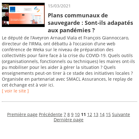
15/03/2021
Plans communaux de
sauvegarde : Sont-ils adapatés
aux pandémies ?
Le député de l’Aveyron Arnaud Viala et François Giannoccaro,
directeur de l’IRMa, ont débattu à l’occasion d’une web
conférence de Weka sur le niveau de préparation des
collectivités pour faire face à la crise du COVID-19. Quels outils
(organisationnels, fonctionnels ou techniques) les maires ont-ils
pu mobiliser pour les aider à gérer la situation ? Quels
enseignements peut-on tirer à ce stade des initiatives locales ?
Organisée en partenariat avec SMACL Assurances, le replay de
cet échange est à voir ici.
[ voir le site ]
Première page
Précédente
7
8
9
10
11
12
13
14
15
Suivante
Dernière page