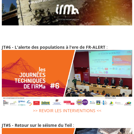
JT#6 - L'alerte des populations à l'ere de FR-ALERT
:
>> REVOIR LES INTERVENTIONS <<
JT#5 - Retour sur le séisme du Teil
: