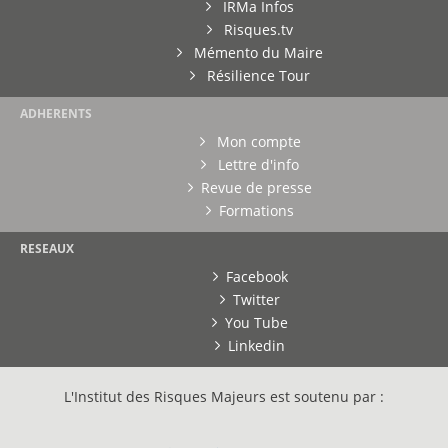
IRMa Infos
Risques.tv
Mémento du Maire
Résilience Tour
ADHERENTS
Mon compte
Lettre d'info
Revue de presse
Formations
RESEAUX
Facebook
Twitter
You Tube
Linkedin
L'Institut des Risques Majeurs est soutenu par :