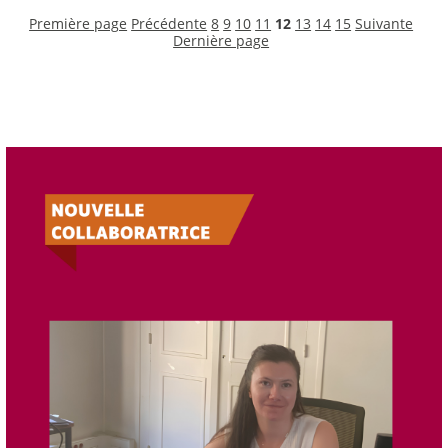
Première page
Précédente
8
9
10
11
12
13
14
15
Suivante
Dernière page