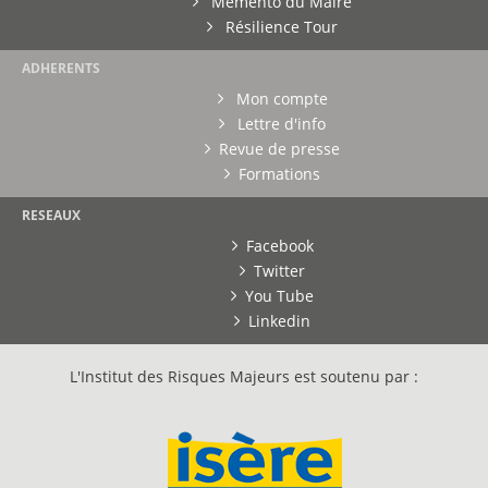
Mémento du Maire
Résilience Tour
ADHERENTS
Mon compte
Lettre d'info
Revue de presse
Formations
RESEAUX
Facebook
Twitter
You Tube
Linkedin
L'Institut des Risques Majeurs est soutenu par :