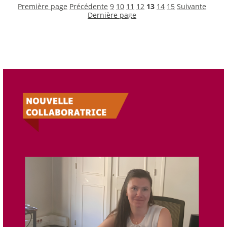
Première page
Précédente
9
10
11
12
13
14
15
Suivante
Dernière page