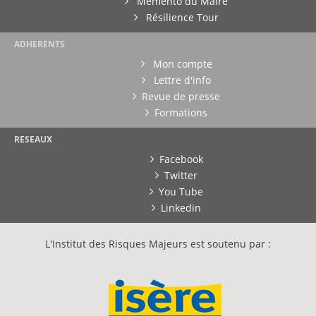
Mémento du Maire
Résilience Tour
ADHERENTS
Mon compte
Lettre d'info
Revue de presse
Formations
RESEAUX
Facebook
Twitter
You Tube
Linkedin
L'Institut des Risques Majeurs est soutenu par :