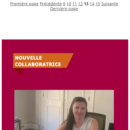
Première page
Précédente
9
10
11
12
13
14
15
Suivante
Dernière page