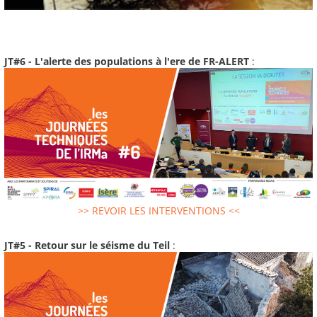
JT#6 - L'alerte des populations à l'ere de FR-ALERT
:
>> REVOIR LES INTERVENTIONS <<
JT#5 - Retour sur le séisme du Teil
: