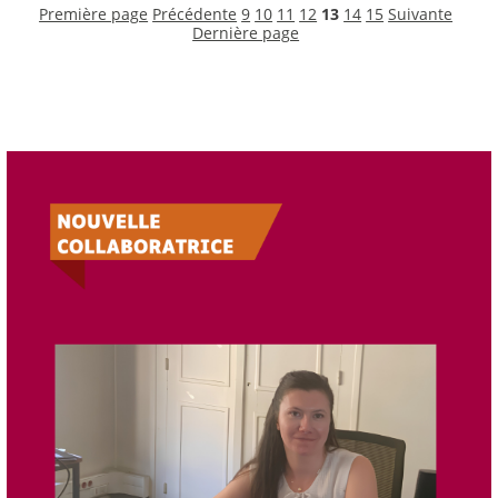
Première page
Précédente
9
10
11
12
13
14
15
Suivante
Dernière page