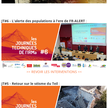
JT#6 - L'alerte des populations à l'ere de FR-ALERT
:
>> REVOIR LES INTERVENTIONS <<
JT#5 - Retour sur le séisme du Teil
: