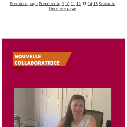
Première page
Précédente
9
10
11
12
13
14
15
Suivante
Dernière page