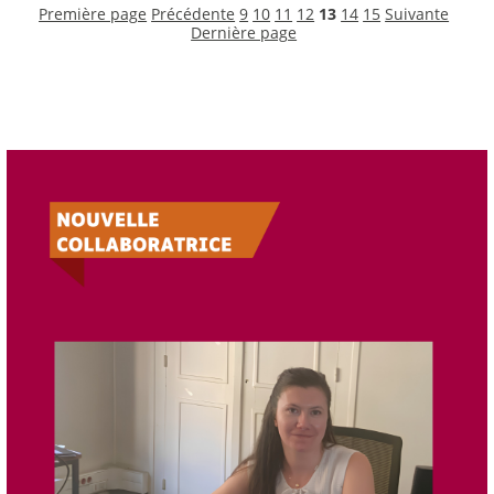
Première page
Précédente
9
10
11
12
13
14
15
Suivante
Dernière page