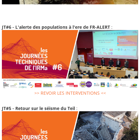
JT#6 - L'alerte des populations à l'ere de FR-ALERT
:
>> REVOIR LES INTERVENTIONS <<
JT#5 - Retour sur le séisme du Teil
: