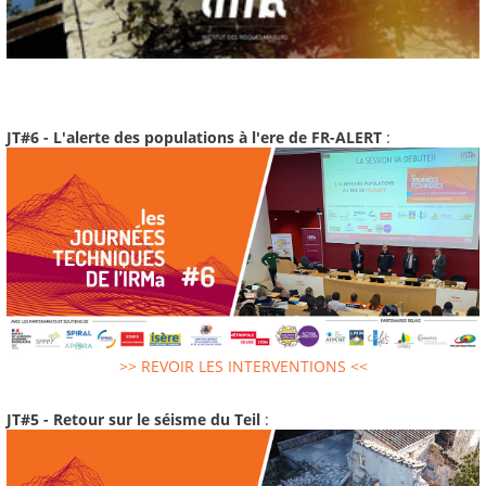
JT#6 - L'alerte des populations à l'ere de FR-ALERT
:
>> REVOIR LES INTERVENTIONS <<
JT#5 - Retour sur le séisme du Teil
: