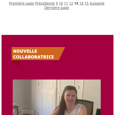
Première page
Précédente
9
10
11
12
13
14
15
Suivante
Dernière page