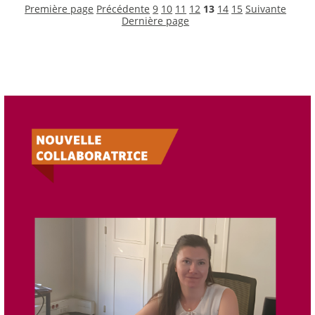
Première page
Précédente
9
10
11
12
13
14
15
Suivante
Dernière page