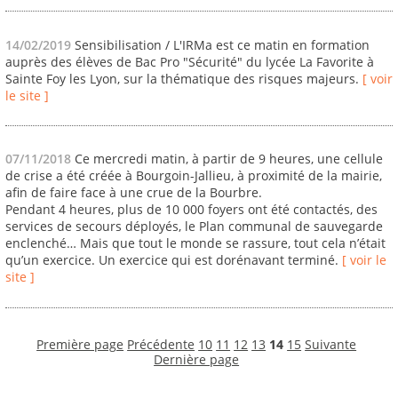
14/02/2019
Sensibilisation / L'IRMa est ce matin en formation
auprès des élèves de Bac Pro "Sécurité" du lycée La Favorite à
Sainte Foy les Lyon, sur la thématique des risques majeurs.
[ voir
le site ]
07/11/2018
Ce mercredi matin, à partir de 9 heures, une cellule
de crise a été créée à Bourgoin-Jallieu, à proximité de la mairie,
afin de faire face à une crue de la Bourbre.
Pendant 4 heures, plus de 10 000 foyers ont été contactés, des
services de secours déployés, le Plan communal de sauvegarde
enclenché… Mais que tout le monde se rassure, tout cela n’était
qu’un exercice. Un exercice qui est dorénavant terminé.
[ voir le
site ]
Première page
Précédente
10
11
12
13
14
15
Suivante
Dernière page