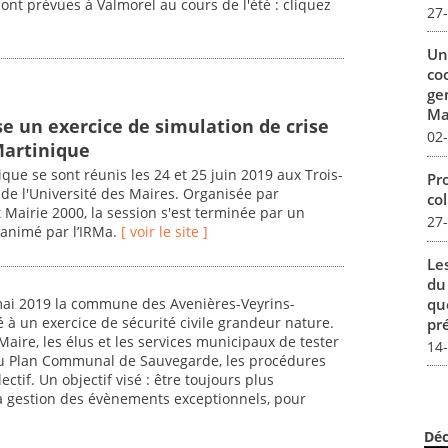
 sont prévues à Valmorel au cours de l'été : cliquez
27
Un
co
ge
Mar
se un exercice de simulation de crise
02
Martinique
que se sont réunis les 24 et 25 juin 2019 aux Trois-
Pro
e de l'Université des Maires. Organisée par
col
 Mairie 2000, la session s'est terminée par un
27
 animé par l’IRMa.
[ voir le site ]
Le
du
qu
mai 2019 la commune des Avenières-Veyrins-
é à un exercice de sécurité civile grandeur nature.
pré
Maire, les élus et les services municipaux de tester
14
 du Plan Communal de Sauvegarde, les procédures
llectif. Un objectif visé : être toujours plus
a gestion des évènements exceptionnels, pour
Déc