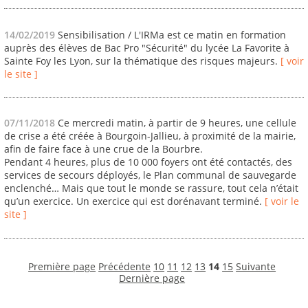
14/02/2019
Sensibilisation / L'IRMa est ce matin en formation
auprès des élèves de Bac Pro "Sécurité" du lycée La Favorite à
Sainte Foy les Lyon, sur la thématique des risques majeurs.
[ voir
le site ]
07/11/2018
Ce mercredi matin, à partir de 9 heures, une cellule
de crise a été créée à Bourgoin-Jallieu, à proximité de la mairie,
afin de faire face à une crue de la Bourbre.
Pendant 4 heures, plus de 10 000 foyers ont été contactés, des
services de secours déployés, le Plan communal de sauvegarde
enclenché… Mais que tout le monde se rassure, tout cela n’était
qu’un exercice. Un exercice qui est dorénavant terminé.
[ voir le
site ]
Première page
Précédente
10
11
12
13
14
15
Suivante
Dernière page