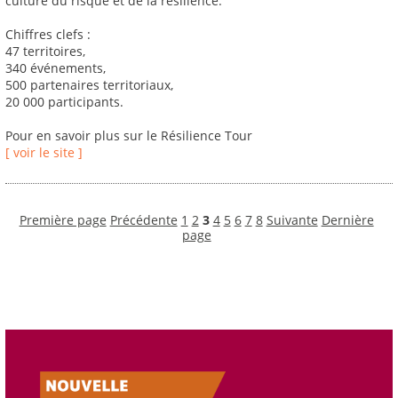
culture du risque et de la résilience.
Chiffres clefs :
47 territoires,
340 événements,
500 partenaires territoriaux,
20 000 participants.
Pour en savoir plus sur le Résilience Tour
[ voir le site ]
Première page
Précédente
1
2
3
4
5
6
7
8
Suivante
Dernière
page