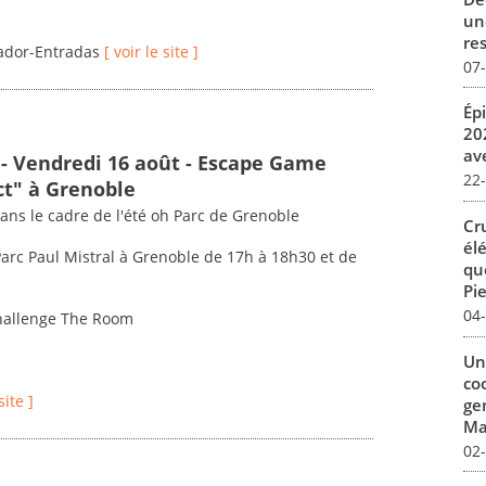
un
re
lvador-Entradas
[ voir le site ]
07
Ép
20
av
 - Vendredi 16 août - Escape Game
22
ct" à Grenoble
ans le cadre de l'été oh Parc de Grenoble
Cr
él
Parc Paul Mistral à Grenoble de 17h à 18h30 et de
qu
Pie
04
Challenge The Room
Un
co
site ]
ge
Mar
02