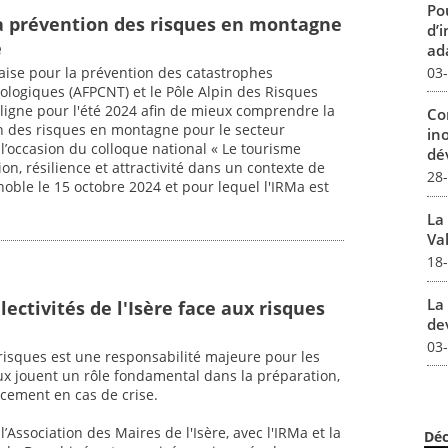
Pou
a prévention des risques en montagne
d’
e
ada
03
çaise pour la prévention des catastrophes
nologiques (AFPCNT) et le Pôle Alpin des Risques
ligne pour l'été 2024 afin de mieux comprendre la
Co
on des risques en montagne pour le secteur
in
l’occasion du colloque national « Le tourisme
dév
on, résilience et attractivité dans un contexte de
28
ble le 15 octobre 2024 et pour lequel l'IRMa est
La
Val
18
La 
llectivités de l'Isère face aux risques
dev
03
risques est une responsabilité majeure pour les
aux jouent un rôle fondamental dans la préparation,
cacement en cas de crise.
 l’Association des Maires de l'Isère, avec l'IRMa et la
Déc