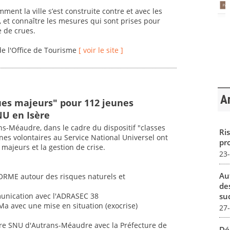
ent la ville s’est construite contre et avec les
 et connaître les mesures qui sont prises pour
e de crues.
de l'Office de Tourisme
[ voir le site ]
Ar
ues majeurs" pour 112 jeunes
NU en Isère
ns-Méaudre, dans le cadre du dispositif "classes
Ris
nes volontaires au Service National Universel ont
pro
majeurs et la gestion de crise.
23
Au
FORME autour des risques naturels et
de
su
munication avec l'ADRASEC 38
RMa avec une mise en situation (exocrise)
27
ntre SNU d'Autrans-Méaudre avec la Préfecture de
Dé