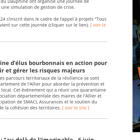
u Dauphiné ont organisé une journée de
t une simulation de gestion de crise.
24 s’inscrit dans le cadre de l’appel à projets "Tous
vient sur cette journée (cliquer sur le lien).
[ voir le
ne d’élus bourbonnais en action pour
r et gérer les risques majeurs
 les parcours territoriaux de la résilience se sont
partement de l'Allier pour aborder la prévention et
u local. Cet événement qui a réuni une quarantaine
ssociation départementale des maires de l'Allier et
ticipation de SMACL Assurances et le soutien du
de la cohésion des territoires.
[ voir le site ]
 : "au-delà de l'imaginable - 6 juin