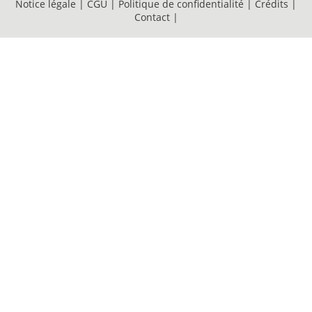
Notice légale
|
CGU
|
Politique de confidentialité
|
Crédits
|
Contact
|