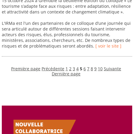
15 octobre 2024 à Grenoble la deuxième édition du colloque « Le
tourisme s’adapte face aux risques : entre adaptation, résilience
et attractivité dans un contexte de changement climatique ».
L'IRMa est l'un des partenaires de ce colloque d’une journée qui
sera articulé autour de différentes sessions faisant intervenir
acteurs des risques, élus, professionnels du tourisme,
ministères, associations, chercheurs, etc. De nombreux types de
risques et de problématiques seront abordés.
[ voir le site ]
Première page
Précédente
1
2
3
4
5
6
7
8
9
10
Suivante
Dernière page