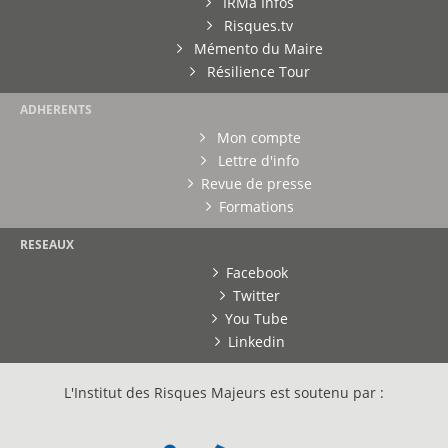
IRMa Infos
Risques.tv
Mémento du Maire
Résilience Tour
ADHERENTS
Mon compte
Lettre d'info
Revue de presse
Formations
RESEAUX
Facebook
Twitter
You Tube
Linkedin
L'Institut des Risques Majeurs est soutenu par :