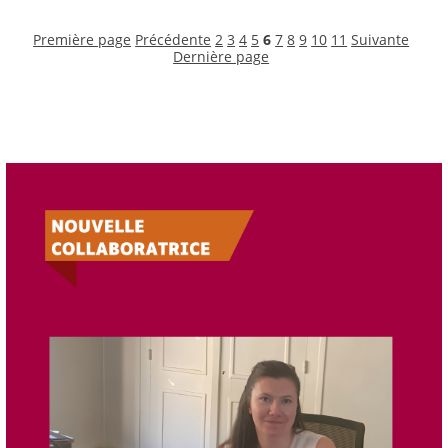
Première page
Précédente
2
3
4
5
6
7
8
9
10
11
Suivante
Dernière page