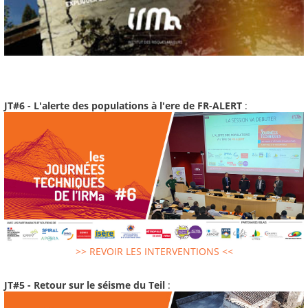
JT#6 - L'alerte des populations à l'ere de FR-ALERT
:
>> REVOIR LES INTERVENTIONS <<
JT#5 - Retour sur le séisme du Teil
: