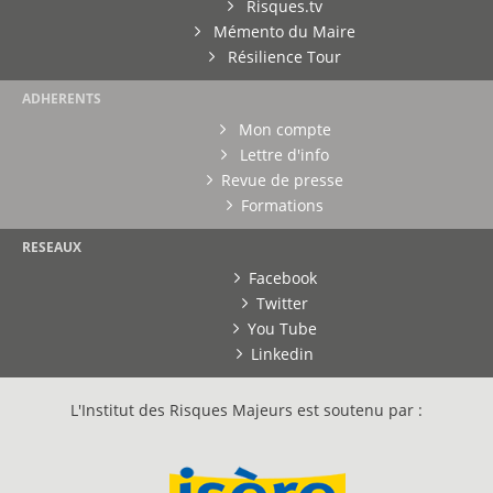
Risques.tv
Mémento du Maire
Résilience Tour
ADHERENTS
Mon compte
Lettre d'info
Revue de presse
Formations
RESEAUX
Facebook
Twitter
You Tube
Linkedin
L'Institut des Risques Majeurs est soutenu par :