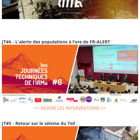
JT#6 - L'alerte des populations à l'ere de FR-ALERT
:
>> REVOIR LES INTERVENTIONS <<
JT#5 - Retour sur le séisme du Teil
: