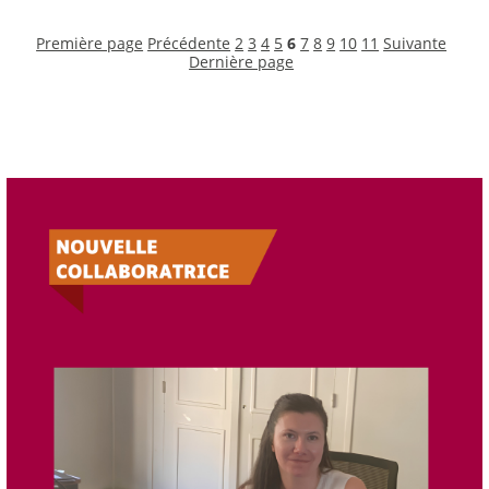
Première page
Précédente
2
3
4
5
6
7
8
9
10
11
Suivante
Dernière page