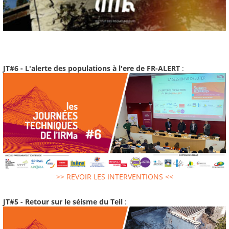
JT#6 - L'alerte des populations à l'ere de FR-ALERT
:
>> REVOIR LES INTERVENTIONS <<
JT#5 - Retour sur le séisme du Teil
: