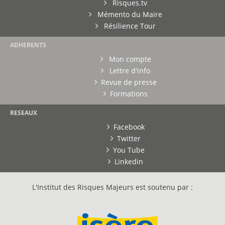
Risques.tv
Mémento du Maire
Résilience Tour
ADHERENTS
Mon compte
Lettre d'info
Revue de presse
Formations
RESEAUX
Facebook
Twitter
You Tube
Linkedin
L'Institut des Risques Majeurs est soutenu par :