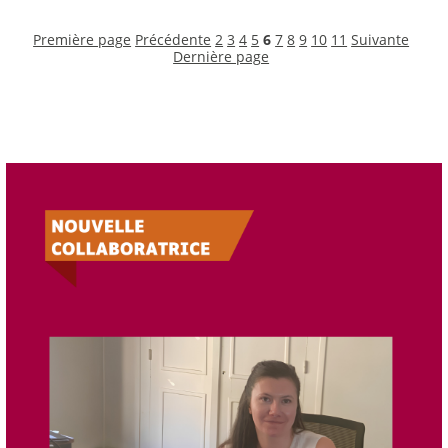
Première page
Précédente
2
3
4
5
6
7
8
9
10
11
Suivante
Dernière page