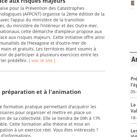
ace aux risques majeurs
çaise pour la Prévention des Catastrophes
nologiques (AFPCNT) organise la 2ème édition de la
vec l’appui du ministère de la transition
es, du ministère de l’intérieur et des Outre-mer,
s nationaux, cette démarche d’ampleur propose aux
face aux risques majeurs. Cette initiative offre ainsi
unalités de l’Hexagone et d’outre-mer de
 main et gratuits. Les territoires étant soumis à
isir de participer à plusieurs exercices entre les
Ar
rier prédéfini.
[ voir le site ]
Pré
l'
a préparation et à l'animation
05
La
 formation pratique permettant d'acquérir les
Val
saires pour organiser et mettre en place un
18
ein de sa collectivité. Elle se tiendra de 09h à 17h
oble. Cette formation allie théorie et mise en
cipation à un exercice réel. Vous êtes intéressés ?
Le
 d'informations.
XVI