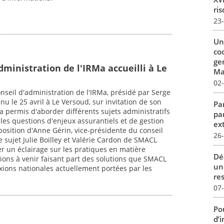
ris
23
Un
co
ge
dministration de l'IRMa accueilli à Le
Mar
02
seil d'administration de l'IRMa, présidé par Serge
u le 25 avril à Le Versoud, sur invitation de son
Par
a permis d'aborder différents sujets administratifs
pa
les questions d'enjeux assurantiels et de gestion
ex
oposition d'Anne Gérin, vice-présidente du conseil
26
 sujet Julie Boilley et Valérie Cardon de SMACL
r un éclairage sur les pratiques en matière
Dé
utions à venir faisant part des solutions que SMACL
un
lexions nationales actuellement portées par les
re
07
Pou
d’