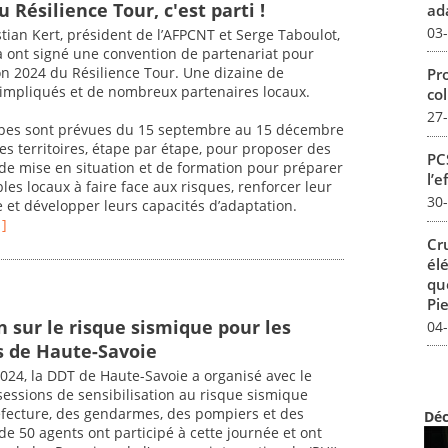
u Résilience Tour, c'est parti !
ada
03
istian Kert, président de l’AFPCNT et Serge Taboulot,
a ont signé une convention de partenariat pour
ion 2024 du Résilience Tour. Une dizaine de
Pro
impliqués et de nombreux partenaires locaux.
col
27
tapes sont prévues du 15 septembre au 15 décembre
les territoires, étape par étape, pour proposer des
PCS
, de mise en situation et de formation pour préparer
l’e
bles locaux à faire face aux risques, renforcer leur
30
se et développer leurs capacités d’adaptation.
 ]
Cr
él
qu
Pie
n sur le risque sismique pour les
04
s de Haute-Savoie
2024, la DDT de Haute-Savoie a organisé avec le
sessions de sensibilisation au risque sismique
réfecture, des gendarmes, des pompiers et des
Déc
e 50 agents ont participé à cette journée et ont