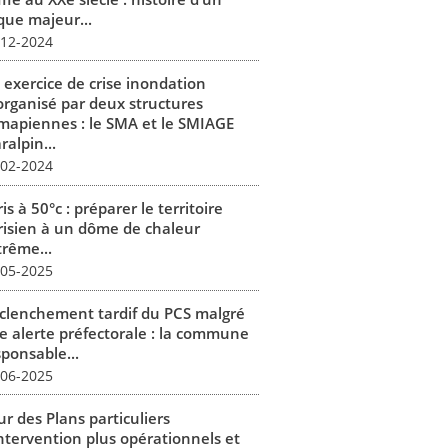
que majeur...
-12-2024
 exercice de crise inondation
organisé par deux structures
mapiennes : le SMA et le SMIAGE
alpin...
-02-2024
is à 50°c : préparer le territoire
risien à un dôme de chaleur
trême...
-05-2025
clenchement tardif du PCS malgré
e alerte préfectorale : la commune
sponsable...
-06-2025
r des Plans particuliers
intervention plus opérationnels et