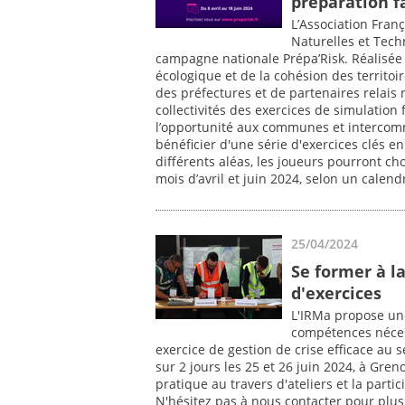
préparation f
L’Association Fran
Naturelles et Tech
campagne nationale Prépa’Risk. Réalisée a
écologique et de la cohésion des territoir
des préfectures et de partenaires relai
collectivités des exercices de simulation 
l’opportunité aux communes et intercomm
bénéficier d'une série d'exercices clés en
différents aléas, les joueurs pourront cho
mois d’avril et juin 2024, selon un calend
25/04/2024
Se former à l
d'exercices
L'IRMa propose une
compétences néces
exercice de gestion de crise efficace au s
sur 2 jours les 25 et 26 juin 2024, à Gren
pratique au travers d'ateliers et la parti
N'hésitez pas à nous contacter pour plus