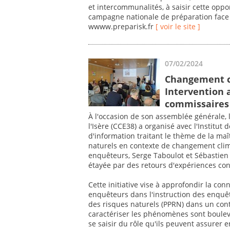
et intercommunalités, à saisir cette oppo
campagne nationale de préparation face a
wwww.preparisk.fr
[ voir le site ]
07/02/2024
Changement cl
Intervention 
commissaires 
À l'occasion de son assemblée générale
l'Isère (CCE38) a organisé avec l'Institut
d'information traitant le thème de la maît
naturels en contexte de changement cli
enquêteurs, Serge Taboulot et Sébastien
étayée par des retours d'expériences con
Cette initiative vise à approfondir la co
enquêteurs dans l'instruction des enquê
des risques naturels (PPRN) dans un con
caractériser les phénomènes sont bouleve
se saisir du rôle qu'ils peuvent assurer e