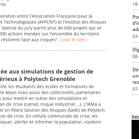
18
res.
boration entre l'Association Française pour la
Pou
t Technologiques (AFPCNT) et l'Institut des Risques
d’
x Spécial du Jury parmi plus de 600 projets qui se
ada
 000 actions menées sur l'ensemble du territoire
03
 résilients face aux risques".
[ voir le site ]
Dig
08
Dé
iée aux simulations de gestion de
un
sérieux à Polytech Grenoble
re
illir les étudiants des écoles et formations de
07
le Alpes mais aussi des collectivités, partenaires
es pour mettre en scène des simulations et
 de crise (catnat, risque industriel …). L'IRMa a
s en filière Gestion des Risques (GeRi) de Polytech
on de crise. En cellule communale de crise, les
Déc
uer, alerter et informer la population, soutenir