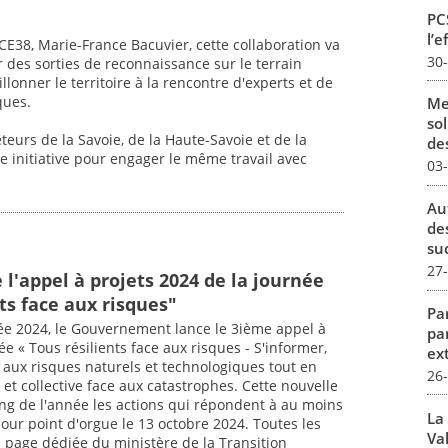
PCS
l’e
CE38, Marie-France Bacuvier, cette collaboration va
30
 des sorties de reconnaissance sur le terrain
lonner le territoire à la rencontre d'experts et de
ques.
Me
sol
urs de la Savoie, de la Haute-Savoie et de la
des
te initiative pour engager le même travail avec
03
Au
de
su
27
l'appel à projets 2024 de la journée
ts face aux risques"
Par
ée 2024, le Gouvernement lance le 3ième appel à
pa
ée « Tous résilients face aux risques - S'informer,
ex
er aux risques naturels et technologiques tout en
26
et collective face aux catastrophes. Cette nouvelle
ong de l'année les actions qui répondent à au moins
La
pour point d'orgue le 13 octobre 2024. Toutes les
Val
a page dédiée du ministère de la Transition