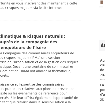
rtunité en vous inscrivant dès maintenant à cette
ux risques majeurs via le site internet
imatique & Risques naturels :
auprès de la compagnie des
Ar
enquêteurs de l'Isère
, la Compagnie des commissaires enquêteurs de
 des risques majeurs (IRMa) une session
Au
rise de l'urbanisation et de la gestion des risques
cr
matique. Devant une trentaine de commissaires
de
 Gominet de l'IRMa ont abordé la thématique,
20
crets.
nnaissance et l'expertise des commissaires
La
tes publiques relatives aux plans de prévention
pou
texte où les évènements de référence pour
d’a
rsés. Elle leur offrira également l'opportunité de
28
n tant que "relais" dans la sensibilisation à la