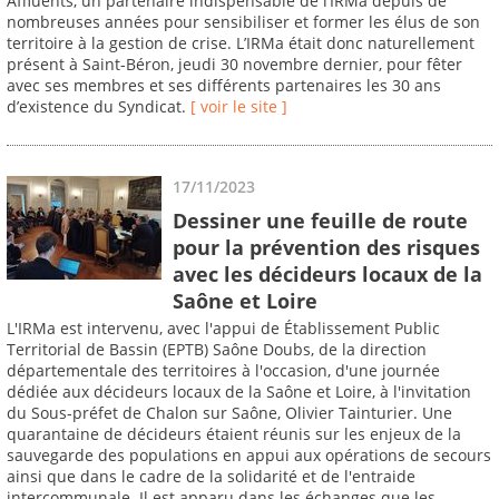
Affluents, un partenaire indispensable de l’IRMa depuis de
nombreuses années pour sensibiliser et former les élus de son
territoire à la gestion de crise. L’IRMa était donc naturellement
présent à Saint-Béron, jeudi 30 novembre dernier, pour fêter
avec ses membres et ses différents partenaires les 30 ans
d’existence du Syndicat.
[ voir le site ]
17/11/2023
Dessiner une feuille de route
pour la prévention des risques
avec les décideurs locaux de la
Saône et Loire
L'IRMa est intervenu, avec l'appui de Établissement Public
Territorial de Bassin (EPTB) Saône Doubs, de la direction
départementale des territoires à l'occasion, d'une journée
dédiée aux décideurs locaux de la Saône et Loire, à l'invitation
du Sous-préfet de Chalon sur Saône, Olivier Tainturier. Une
quarantaine de décideurs étaient réunis sur les enjeux de la
sauvegarde des populations en appui aux opérations de secours
ainsi que dans le cadre de la solidarité et de l'entraide
intercommunale. Il est apparu dans les échanges que les