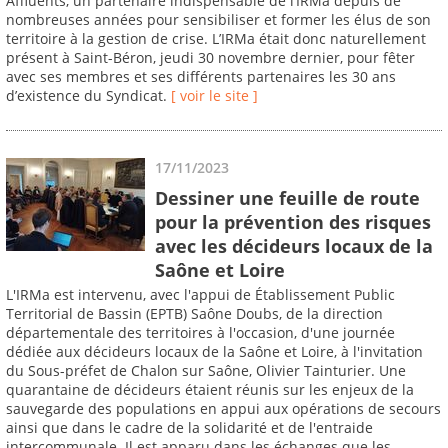
Affluents, un partenaire indispensable de l’IRMa depuis de
nombreuses années pour sensibiliser et former les élus de son
territoire à la gestion de crise. L’IRMa était donc naturellement
présent à Saint-Béron, jeudi 30 novembre dernier, pour fêter
avec ses membres et ses différents partenaires les 30 ans
d’existence du Syndicat.
[ voir le site ]
17/11/2023
Dessiner une feuille de route
pour la prévention des risques
avec les décideurs locaux de la
Saône et Loire
L'IRMa est intervenu, avec l'appui de Établissement Public
Territorial de Bassin (EPTB) Saône Doubs, de la direction
départementale des territoires à l'occasion, d'une journée
dédiée aux décideurs locaux de la Saône et Loire, à l'invitation
du Sous-préfet de Chalon sur Saône, Olivier Tainturier. Une
quarantaine de décideurs étaient réunis sur les enjeux de la
sauvegarde des populations en appui aux opérations de secours
ainsi que dans le cadre de la solidarité et de l'entraide
intercommunale. Il est apparu dans les échanges que les