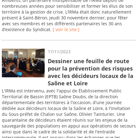
Affluents, un partenaire indispensable de l’IRMa depuis de
nombreuses années pour sensibiliser et former les élus de son
territoire à la gestion de crise. L’IRMa était donc naturellement
présent à Saint-Béron, jeudi 30 novembre dernier, pour fêter
avec ses membres et ses différents partenaires les 30 ans
d’existence du Syndicat.
[ voir le site ]
17/11/2023
Dessiner une feuille de route
pour la prévention des risques
avec les décideurs locaux de la
Saône et Loire
L'IRMa est intervenu, avec l'appui de Établissement Public
Territorial de Bassin (EPTB) Saône Doubs, de la direction
départementale des territoires à l'occasion, d'une journée
dédiée aux décideurs locaux de la Saône et Loire, à l'invitation
du Sous-préfet de Chalon sur Saône, Olivier Tainturier. Une
quarantaine de décideurs étaient réunis sur les enjeux de la
sauvegarde des populations en appui aux opérations de secours
ainsi que dans le cadre de la solidarité et de l'entraide
intercommunale. Il est apparu dans les échanges que les