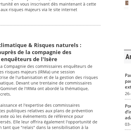
rtunité en vous inscrivant dès maintenant à cette
ux risques majeurs via le site internet
imatique & Risques naturels :
auprès de la compagnie des
Ar
enquêteurs de l'Isère
, la Compagnie des commissaires enquêteurs de
 des risques majeurs (IRMa) une session
Par
rise de l'urbanisation et de la gestion des risques
pa
matique. Devant une trentaine de commissaires
ex
 Gominet de l'IRMa ont abordé la thématique,
26
crets.
nnaissance et l'expertise des commissaires
Pou
tes publiques relatives aux plans de prévention
d’
texte où les évènements de référence pour
ada
rsés. Elle leur offrira également l'opportunité de
03
n tant que "relais" dans la sensibilisation à la