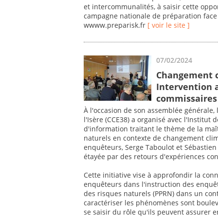
et intercommunalités, à saisir cette oppo
campagne nationale de préparation face a
wwww.preparisk.fr
[ voir le site ]
07/02/2024
Changement cl
Intervention 
commissaires 
À l'occasion de son assemblée générale
l'Isère (CCE38) a organisé avec l'Institut
d'information traitant le thème de la maît
naturels en contexte de changement cli
enquêteurs, Serge Taboulot et Sébastien
étayée par des retours d'expériences con
Cette initiative vise à approfondir la co
enquêteurs dans l'instruction des enquê
des risques naturels (PPRN) dans un con
caractériser les phénomènes sont bouleve
se saisir du rôle qu'ils peuvent assurer e