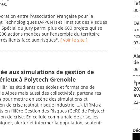
l’e
res.
30
boration entre l'Association Française pour la
t Technologiques (AFPCNT) et l'Institut des Risques
Dé
x Spécial du Jury parmi plus de 600 projets qui se
un
 000 actions menées sur l'ensemble du territoire
re
 résilients face aux risques".
[ voir le site ]
07
Al
de 
06
iée aux simulations de gestion de
sérieux à Polytech Grenoble
Ép
illir les étudiants des écoles et formations de
20
le Alpes mais aussi des collectivités, partenaires
av
es pour mettre en scène des simulations et
22
 de crise (catnat, risque industriel …). L'IRMa a
s en filière Gestion des Risques (GeRi) de Polytech
on de crise. En cellule communale de crise, les
uer, alerter et informer la population, soutenir
Déc