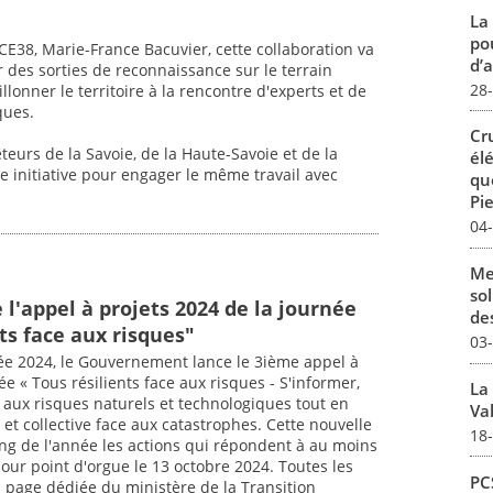
La
pou
CE38, Marie-France Bacuvier, cette collaboration va
d’a
 des sorties de reconnaissance sur le terrain
28
lonner le territoire à la rencontre d'experts et de
ques.
Cr
urs de la Savoie, de la Haute-Savoie et de la
él
te initiative pour engager le même travail avec
qu
Pie
04
Me
sol
l'appel à projets 2024 de la journée
des
ts face aux risques"
03
ée 2024, le Gouvernement lance le 3ième appel à
ée « Tous résilients face aux risques - S'informer,
La
er aux risques naturels et technologiques tout en
Val
et collective face aux catastrophes. Cette nouvelle
18
ong de l'année les actions qui répondent à au moins
pour point d'orgue le 13 octobre 2024. Toutes les
PCS
a page dédiée du ministère de la Transition