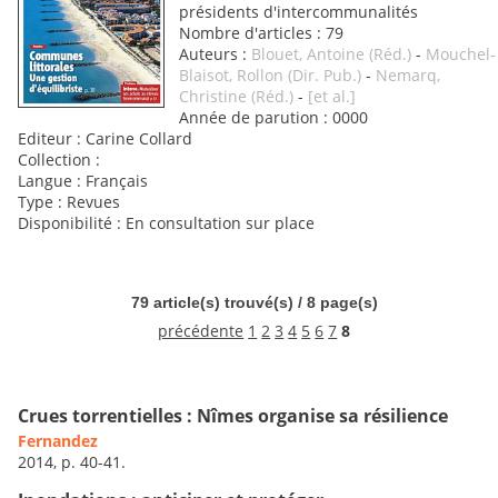
présidents d'intercommunalités
Nombre d'articles : 79
Auteurs :
Blouet, Antoine (Réd.)
-
Mouchel-
Blaisot, Rollon (Dir. Pub.)
-
Nemarq,
Christine (Réd.)
-
[et al.]
Année de parution : 0000
Editeur : Carine Collard
Collection :
Langue : Français
Type : Revues
Disponibilité : En consultation sur place
79 article(s) trouvé(s) / 8 page(s)
précédente
1
2
3
4
5
6
7
8
Crues torrentielles : Nîmes organise sa résilience
Fernandez
2014, p. 40-41.