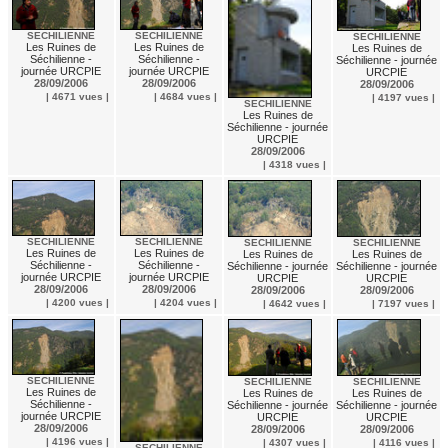
SECHILIENNE
SECHILIENNE
SECHILIENNE
Les Ruines de
Les Ruines de
Les Ruines de
Séchilienne -
Séchilienne -
Séchilienne - journée
journée URCPIE
journée URCPIE
URCPIE
28/09/2006
28/09/2006
28/09/2006
| 4671 vues |
| 4684 vues |
| 4197 vues |
SECHILIENNE
Les Ruines de
Séchilienne - journée
URCPIE
28/09/2006
| 4318 vues |
SECHILIENNE
SECHILIENNE
SECHILIENNE
SECHILIENNE
Les Ruines de
Les Ruines de
Les Ruines de
Les Ruines de
Séchilienne -
Séchilienne -
Séchilienne - journée
Séchilienne - journée
journée URCPIE
journée URCPIE
URCPIE
URCPIE
28/09/2006
28/09/2006
28/09/2006
28/09/2006
| 4200 vues |
| 4204 vues |
| 4642 vues |
| 7197 vues |
SECHILIENNE
SECHILIENNE
SECHILIENNE
Les Ruines de
Les Ruines de
Les Ruines de
Séchilienne -
Séchilienne - journée
Séchilienne - journée
journée URCPIE
URCPIE
URCPIE
28/09/2006
28/09/2006
28/09/2006
| 4196 vues |
| 4307 vues |
| 4116 vues |
SECHILIENNE