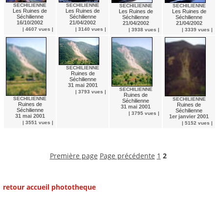
SECHILIENNE
SECHILIENNE
SECHILIENNE
SECHILIENNE
Les Ruines de
Les Ruines de
Les Ruines de
Les Ruines de
Séchilienne
Séchilienne
Séchilienne
Séchilienne
16/10/2002
21/04/2002
21/04/2002
21/04/2002
| 4607 vues |
| 3140 vues |
| 3938 vues |
| 3339 vues |
SECHILIENNE
Ruines de
Séchilienne
31 mai 2001
SECHILIENNE
| 3793 vues |
Ruines de
SECHILIENNE
SECHILIENNE
Séchilienne
Ruines de
Ruines de
31 mai 2001
Séchilienne
Séchilienne
| 3795 vues |
31 mai 2001
1er janvier 2001
| 3551 vues |
| 5152 vues |
Première page
Page précédente
1
2
retour accueil phototheque