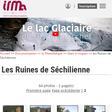
|
Inscription
Accueil
>>
Documentation
>>
la Photothèque
>>
Sites à risques
>> les Ruines de
Séchilienne
Les Ruines de Séchilienne
64 photos - 2 page(s)
Première page
Page précédente
1
2