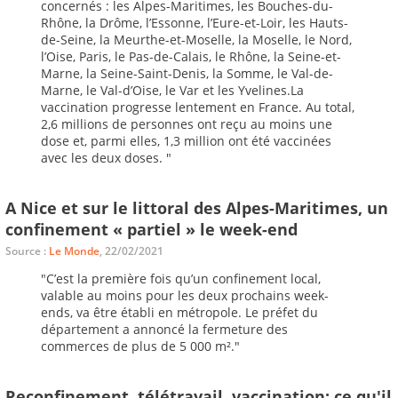
concernés : les Alpes-Maritimes, les Bouches-du-
Rhône, la Drôme, l’Essonne, l’Eure-et-Loir, les Hauts-
de-Seine, la Meurthe-et-Moselle, la Moselle, le Nord,
l’Oise, Paris, le Pas-de-Calais, le Rhône, la Seine-et-
Marne, la Seine-Saint-Denis, la Somme, le Val-de-
Marne, le Val-d’Oise, le Var et les Yvelines.La
vaccination progresse lentement en France. Au total,
2,6 millions de personnes ont reçu au moins une
dose et, parmi elles, 1,3 million ont été vaccinées
avec les deux doses. "
A Nice et sur le littoral des Alpes-Maritimes, un
confinement « partiel » le week-end
Source :
Le Monde
, 22/02/2021
"C’est la première fois qu’un confinement local,
valable au moins pour les deux prochains week-
ends, va être établi en métropole. Le préfet du
département a annoncé la fermeture des
commerces de plus de 5 000 m²."
Reconfinement, télétravail, vaccination: ce qu'il