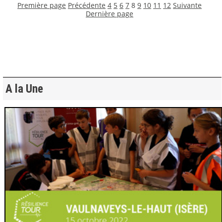
Première page
Précédente
4
5
6
7
8
9
10
11
12
Suivante
Dernière page
A la Une