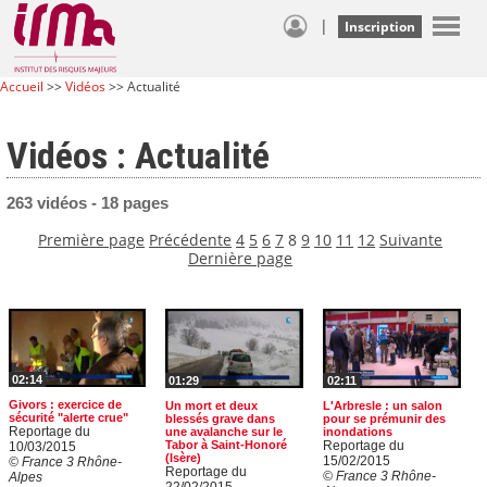
|
Inscription
Accueil
>>
Vidéos
>> Actualité
Vidéos : Actualité
263 vidéos - 18 pages
Première page
Précédente
4
5
6
7
8
9
10
11
12
Suivante
Dernière page
02:14
01:29
02:11
Givors : exercice de
Un mort et deux
L'Arbresle : un salon
sécurité "alerte crue"
blessés grave dans
pour se prémunir des
Reportage du
une avalanche sur le
inondations
Tabor à Saint-Honoré
Reportage du
10/03/2015
(Isère)
15/02/2015
© France 3 Rhône-
Reportage du
© France 3 Rhône-
Alpes