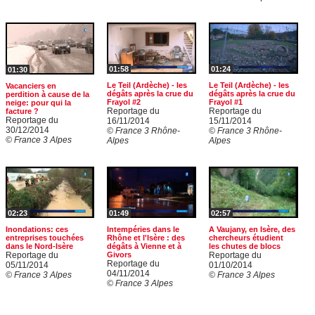
01:58
01:24
01:30
Le Teil (Ardèche) - les
Le Teil (Ardèche) - les
Vacanciers en
dégâts après la crue du
dégâts après la crue du
perdition à cause de la
Frayol #2
Frayol #1
neige: pour qui la
Reportage du
Reportage du
facture ?
Reportage du
16/11/2014
15/11/2014
30/12/2014
© France 3 Rhône-
© France 3 Rhône-
© France 3 Alpes
Alpes
Alpes
02:23
02:57
01:49
Inondations: ces
A Vaujany, en Isère, des
Intempéries dans le
entreprises touchées
chercheurs étudient
Rhône et l'Isère : des
dans le Nord-Isère
les chutes de blocs
dégâts à Vienne et à
Reportage du
Reportage du
Givors
Reportage du
05/11/2014
01/10/2014
04/11/2014
© France 3 Alpes
© France 3 Alpes
© France 3 Alpes