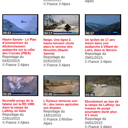
22/02/2015
Alpes
© France 3 Alpes
06:57
02:17
06:17
Haute-Savoie - Le Plan
Neige. Une ligne à
Un lycéen de 17 ans
d'intervention de
haute-tension chute
meurt dans une
déclenchement
dans le secteur des
avalanche à Villard-de-
avalanche sur la crête
Houches (Haute-
Lans, dans le Vercors
des Crozats (PIDA)
Savoie)
Reportage du
Reportage du
Reportage du
29/01/2015
04/02/2015
02/02/2015
© France 3 Alpes
© France 3 Alpes
© France 3 Alpes
02:20
02:05
01:45
Nouvelle purge de la
L'Eyrieux retrouve son
Eboulement au bas de
falaise sur la RD 1085
lit : des terres agricoles
la rampe de Laffrey: les
dans la rampe de
ont disparu
travaux de purge
Laffrey, en Isère
Reportage du
pourraient durer plus
Reportage du
d'1 mois
14/01/2015
22/01/2015
Reportage du
© France 3 Rhône-
© France 3 Alpes
04/01/2015
Alpes
© France 3 Alpes