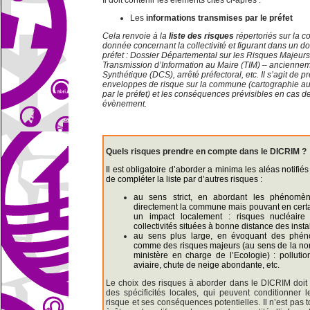
Il doit contenir les éléments cités ci-après :
Les
informations
transmises par le préfet
Cela renvoie à la
liste des risques
répertoriés sur la c
donnée concernant la collectivité et figurant dans un do
préfet : Dossier Départemental sur les Risques Majeu
Transmission d’Information au Maire (TIM) – ancienn
Synthétique (DCS), arrêté préfectoral, etc. Il s’agit de 
enveloppes de risque sur la commune (cartographie a
par le préfet) et les conséquences prévisibles en cas 
évènement.
Quels risques prendre en compte dans le DICRIM ?
Il est obligatoire d’aborder a minima les aléas notifiés 
de compléter la liste par d’autres risques :
au sens strict, en abordant les phénomè
directement la commune mais pouvant en certa
un impact localement : risques nucléaire 
collectivités situées à bonne distance des inst
au sens plus large, en évoquant des phé
comme des risques majeurs (au sens de la nom
ministère en charge de l’Ecologie) : polluti
aviaire, chute de neige abondante, etc.
Le choix des risques à aborder dans le DICRIM doit
des spécificités locales, qui peuvent conditionner 
risque et ses conséquences potentielles. Il n’est pas t