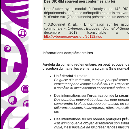
Des DICRIM souvent peu conformes à la loi
Une étude* ayant conduit à l’analyse de 142 DICR
départements de France métropolitaine a mis en avant
%
d’entre eux (29 documents) présentaient un
contenu
* J.Douvinet & al.,
« L’information sur les risq
communale »,
Cybergeo : European Journal of Geog
décembre 2013 [consultable à c
http://cybergeo.revues.org/26112#toc
Informations complémentaires
Au-delà du contenu réglementaire, on peut retrouver da
discrétion du maire, les éléments suivants (liste non-ex
Un
éditorial
du maire
En guise d’introduction, le maire peut présente
expliquant par exemple l’intérêt du DICRIM et l
il doit être lu avec attention et conservé précie
Des informations sur l’
organisation de la sécuri
Des données peuvent être fournies pour permett
comprendre la place occupée par chacun en ca
différence secours / sauvegarde, rôles respectifs
etc.
Des informations sur les
bonnes pratiques prév
Afin d’impliquer le citoyen et renforcer son statu
civile, il est possible de lui présenter des mesur