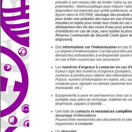
prendre à son niveau afin de limiter l’aléa ou 
potentielles : débroussaillage pour réduire l’aléa 
disposition est imposée par arrêté préfectoral, e
figurer dans le DICRIM),
stockage des produits
pour éviter une pollution des eaux en cas d’inon
meubles et objets pour éviter leur chute en cas 
déblaiement des lits des cours d’eau pour préve
d’embâcles en cas de crue, sans oublier la possi
Réserve Communale de Sécurité Civile (pour les 
disposent).
Des
informations sur l’indemnisation
en cas d
Le régime d’indemnisation Cat-Nat peut être p
démarches individuelles à entreprendre (avant
en vue d’être couvert par son assurance.
Les
numéros d'urgence à contacter en cas d
Il peut s’agir des numéros d’urgence (pompier
numéros à joindre pour obtenir des information
France, numéro d’information en mairie, etc.) 
contacter pour signaler un sinistre (astreinte te
municipale, etc.).
Equipements à avoir en permanence chez soi afin
portable avec piles de rechange, matériel de co
pharmacie, papiers d’identité …
Une liste de
contacts et
ressources compléme
davantage d’informations
Peuvent être mentionnés des documents et sites 
organismes
à contacter.
Un
glossaire