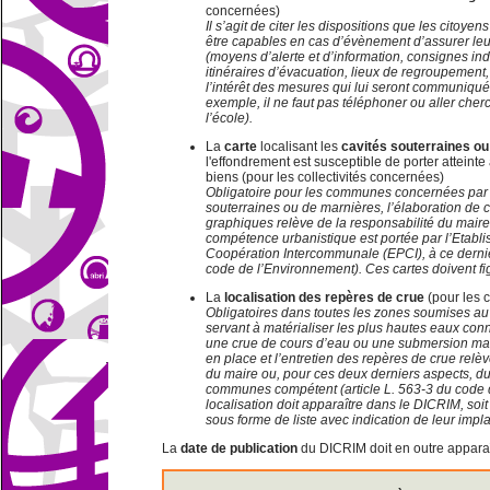
concernées)
Il s’agit de citer les dispositions que les citoye
être capables en cas d’évènement d’assurer leu
(moyens d’alerte et d’information, consignes ind
itinéraires d’évacuation, lieux de regroupement,
l’intérêt des mesures qui lui seront communiqué
exemple, il ne faut pas téléphoner ou aller cher
l’école).
La
carte
localisant les
cavités souterraines ou
l'effondrement est susceptible de porter attein
biens (pour les collectivités concernées)
Obligatoire pour les communes concernées par 
souterraines ou de marnières, l’élaboration de
graphiques relève de la responsabilité du maire
compétence urbanistique est portée par l’Etabl
Coopération Intercommunale (EPCI), à ce dernier
code de l’Environnement). Ces cartes doivent f
La
localisation des repères de crue
(pour les c
Obligatoires dans toutes les zones soumises au 
servant à matérialiser les plus hautes eaux co
une crue de cours d’eau ou une submersion marin
en place et l’entretien des repères de crue relèv
du maire ou, pour ces deux derniers aspects, 
communes compétent (article L. 563-3 du code 
localisation doit apparaître dans le DICRIM, soit
sous forme de liste avec indication de leur impla
La
date de publication
du DICRIM doit en outre apparaî