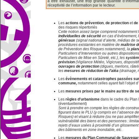
à être exhaustif, une trop grande quantité d’informa
réceptivité de l’information par le lecteur.
Les
actions de prévention
,
de protection
et
de
des risques répertoriés
Cette notion assez large comprend notamment 
individuelles de sécurité
en cas d’évènement, 
généraux
(signal national d’alerte, médias de se
procédures existantes en matière de
maîtrise d
de Prévention des Risques notamment), la
plan
Particuliers d’Intervention ou autres dispositi
Particuliers de Mise en Sûreté, etc.), les
système
prévision
(Vigilance Météo, Vigicrues, dispositifs
ouvrages de protection
(digues, merlons, râteli
les
mesures de réduction de l’aléa
(drainage, r
Les
évènements et catastrophes passées sur
commune,
notamment celles ayant fait l’objet d
Les
mesures
prises par le maire au titre de s
Les
règles d'urbanisme
dans le cadre du Plan
(éventuellement)
Sont à prendre en compte les règles de constr
figurant dans le PLU (y compris en l’absence d
Risques) et visant à réduire (ou ne pas amplifier
vulnérabilité des biens et des personnes : limita
rejets d’eaux usées à proximité d’un glissement 
des bâtiments en zone inondable, etc.
Les
mesures du Plan Communal de Sauvegar