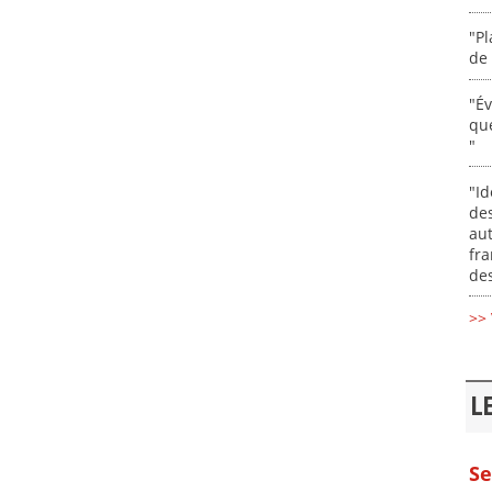
"Pl
de 
"É
que
"
"Id
des
aut
fr
des
>> 
L
Se