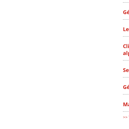
Gé
Le
Cl
al
Se
Gé
Ma
>> 