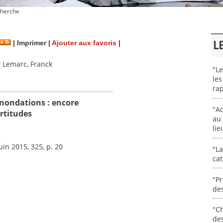
herche
L
|
Imprimer
|
Ajouter aux favoris
|
 Lemarc, Franck
"Le
les
rap
inondations : encore
"Ad
rtitudes
au 
lie
Juin 2015, 325, p. 20
"La
cat
"Pr
des
"Ch
de