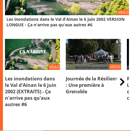
VIDEO
Les inondations dans le Val d'Ainan le 6 juin 2002 VERSION
LONGUE - Ça n'arrive pas qu'aux autres #6
VIDEO
VIDEO
Journée de la Résilience
Les inondations dans
R
: Une première à
le Val d'Ainan le 6 juin
L
Grenoble
2002 (EXTRAITS) - Ça
q
n'arrive pas qu'aux
co
autres #6