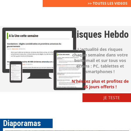
>> TOUTES LES VIDEOS
Risques Hebdo
L'actualité des risques
chaque semaine dans votre
boite mail et sur tous vos
écrans : PC, tablettes et
smartphones !
N'hésitez plus et profitez de
45 jours offerts !
JE TESTE
Diaporamas