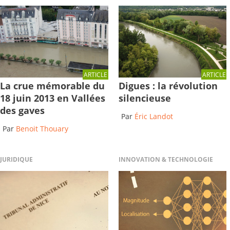
ARTICLE
ARTICLE
La crue mémorable du
Digues : la révolution
18 juin 2013 en Vallées
silencieuse
des gaves
Par
Éric Landot
Par
Benoit Thouary
JURIDIQUE
INNOVATION & TECHNOLOGIE