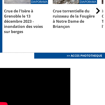
DIAPORAMA
DIAPORAMA
Crue de l'Isère à
Crue torrentielle du
I
Grenoble le 13
ruisseau de la Fougère
C
décembre 2023 -
à Notre Dame de
T
inondation des voies
Briançon
l
sur berges
>> ACCES PHOTOTHEQUE