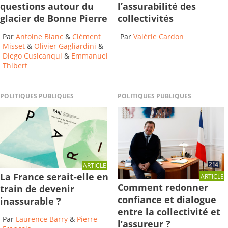
questions autour du
l’assurabilité des
glacier de Bonne Pierre
collectivités
Par
Antoine Blanc
&
Clément
Par
Valérie Cardon
Misset
&
Olivier Gagliardini
&
Diego Cusicanqui
&
Emmanuel
Thibert
POLITIQUES PUBLIQUES
POLITIQUES PUBLIQUES
ARTICLE
La France serait-elle en
ARTICLE
Comment redonner
train de devenir
confiance et dialogue
inassurable ?
entre la collectivité et
Par
Laurence Barry
&
Pierre
l’assureur ?