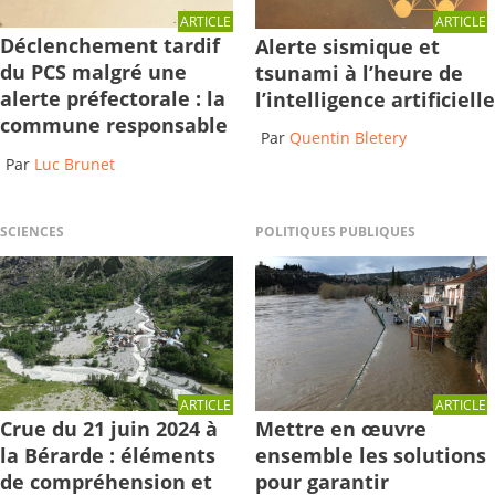
ARTICLE
ARTICLE
Déclenchement tardif
Alerte sismique et
du PCS malgré une
tsunami à l’heure de
alerte préfectorale : la
l’intelligence artificielle
commune responsable
Par
Quentin Bletery
Par
Luc Brunet
SCIENCES
POLITIQUES PUBLIQUES
ARTICLE
ARTICLE
Crue du 21 juin 2024 à
Mettre en œuvre
la Bérarde : éléments
ensemble les solutions
de compréhension et
pour garantir