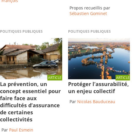
François
Propos recueillis par
Sébastien Gominet
POLITIQUES PUBLIQUES
POLITIQUES PUBLIQUES
ARTICLE
ARTICLE
Protéger l’assurabilité,
La prévention, un
un enjeu collectif
concept essentiel pour
faire face aux
Par
Nicolas Bauduceau
difficultés d’assurance
de certaines
collectivités
Par
Paul Esmein