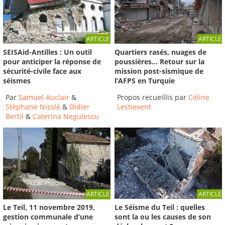
ARTICLE
ARTICLE
SEISAid-Antilles : Un outil
Quartiers rasés, nuages de
pour anticiper la réponse de
poussières… Retour sur la
sécurité-civile face aux
mission post-sismique de
séismes
l’AFPS en Turquie
Par
Samuel Auclair
&
Propos recueillis par
Céline
Stéphane Nisslé
&
Didier
Lestievent
Bertil
&
Caterina Negulescu
ARTICLE
ARTICLE
Le Séisme du Teil : quelles
Le Teil, 11 novembre 2019,
sont la ou les causes de son
gestion communale d’une