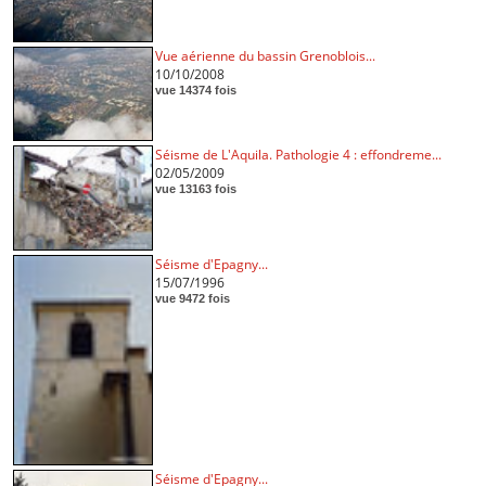
Vue aérienne du bassin Grenoblois...
10/10/2008
vue 14374 fois
Séisme de L'Aquila. Pathologie 4 : effondreme...
02/05/2009
vue 13163 fois
Séisme d'Epagny...
15/07/1996
vue 9472 fois
Séisme d'Epagny...