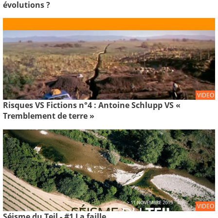
évolutions ?
VIDEO
Risques VS Fictions n°4 : Antoine Schlupp VS «
Tremblement de terre »
VIDEO
Séisme du Teil - #1 La faille