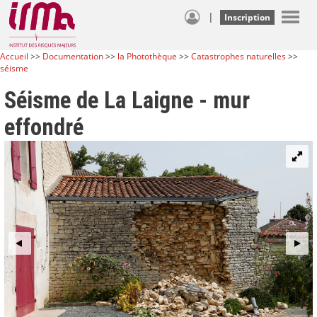
|
Inscription
Accueil
>>
Documentation
>>
la Photothèque
>>
Catastrophes naturelles
>>
séisme
Séisme de La Laigne - mur
effondré