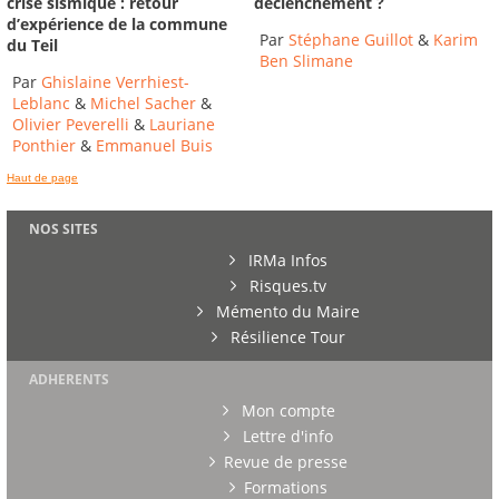
déclenchement ?
crise sismique : retour
d’expérience de la commune
Par
Stéphane Guillot
&
Karim
du Teil
Ben Slimane
Par
Ghislaine Verrhiest-
Leblanc
&
Michel Sacher
&
Olivier Peverelli
&
Lauriane
Ponthier
&
Emmanuel Buis
Haut de page
NOS SITES
IRMa Infos
Risques.tv
Mémento du Maire
Résilience Tour
ADHERENTS
Mon compte
Lettre d'info
Revue de presse
Formations