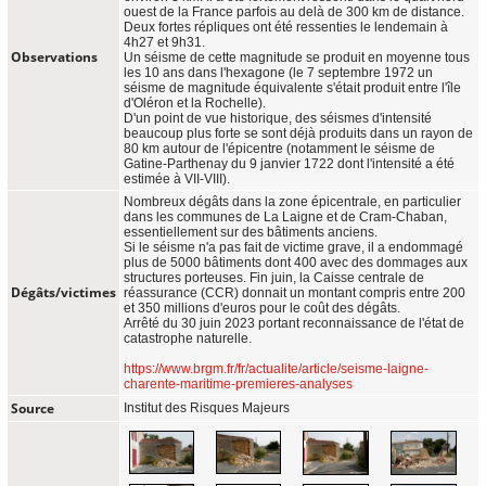
ouest de la France parfois au delà de 300 km de distance.
Deux fortes répliques ont été ressenties le lendemain à
4h27 et 9h31.
Observations
Un séisme de cette magnitude se produit en moyenne tous
les 10 ans dans l'hexagone (le 7 septembre 1972 un
séisme de magnitude équivalente s'était produit entre l'île
d'Oléron et la Rochelle).
D'un point de vue historique, des séismes d'intensité
beaucoup plus forte se sont déjà produits dans un rayon de
80 km autour de l'épicentre (notamment le séisme de
Gatine-Parthenay du 9 janvier 1722 dont l'intensité a été
estimée à VII-VIII).
Nombreux dégâts dans la zone épicentrale, en particulier
dans les communes de La Laigne et de Cram-Chaban,
essentiellement sur des bâtiments anciens.
Si le séisme n'a pas fait de victime grave, il a endommagé
plus de 5000 bâtiments dont 400 avec des dommages aux
structures porteuses. Fin juin, la Caisse centrale de
Dégâts/victimes
réassurance (CCR) donnait un montant compris entre 200
et 350 millions d'euros pour le coût des dégâts.
Arrêté du 30 juin 2023 portant reconnaissance de l'état de
catastrophe naturelle.
https://www.brgm.fr/fr/actualite/article/seisme-laigne-
charente-maritime-premieres-analyses
Source
Institut des Risques Majeurs