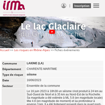
|
Inscription
Accueil
>>
Les risques en Rhône-Alpes
>> Fiches événements
Commune
LAIGNE (LA)
Département
CHARENTE-MARITIME
Type de risque
séisme
Date
16/06/2023
Secteur
Ensemble de la commune
Le 16 juin 2023 à 18h38 un séisme s'est produit à 24 km au
Sud-Ouest de Niort et à 35 km au Nord-Est de la Rochelle.
Sa magnitude a été estimée à ML 5.8 (en magnitude locale)
Mw 4.8 (en magnitude de moment) et sa profondeur à
environ 3 km. Il a été fortement ressenti dans le quart nord-