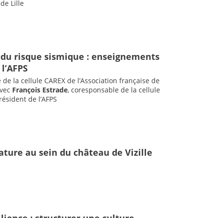
de Lille
 du risque sismique : enseignements
 l’AFPS
 de la cellule CAREX de l’Association française de
avec
François Estrade
, coresponsable de la cellule
président de l’AFPS
nature au sein du château de Vizille
lience : structurer une culture