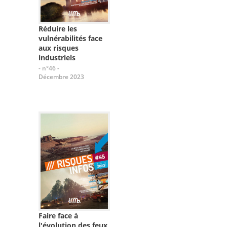
Réduire les
vulnérabilités face
aux risques
industriels
- n°46 -
Décembre 2023
Faire face à
l'évolution des feux